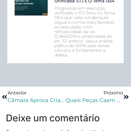
Unificada: STJ E O Tema 1354
Progressão em execução
unificada: o STJ fixou no Tema
1354 que cada condenação
segue a norma mais favorável
ao executado, com
retroatividade da Lei
13.964/2019 e ultratividade do
art. 112 anterior. Veja a análise
prática do IDPB para revisar
cálculos e fundamentar a
defesa.
Anterior
Próximo
Câmara Aprova Criação Do Crime De “estelionato Sentimental”
Quais Peças Caem Na Segunda Fase Da OAB Em Direito Penal?
Deixe um comentário