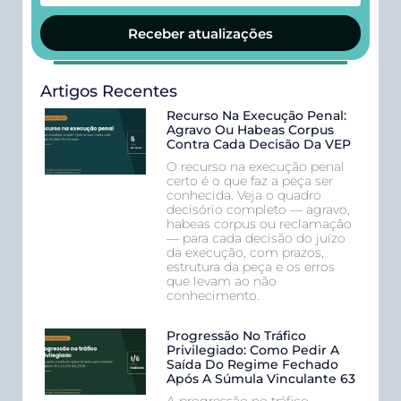
Receber atualizações
Artigos Recentes
Recurso Na Execução Penal:
Agravo Ou Habeas Corpus
Contra Cada Decisão Da VEP
O recurso na execução penal
certo é o que faz a peça ser
conhecida. Veja o quadro
decisório completo — agravo,
habeas corpus ou reclamação
— para cada decisão do juízo
da execução, com prazos,
estrutura da peça e os erros
que levam ao não
conhecimento.
Progressão No Tráfico
Privilegiado: Como Pedir A
Saída Do Regime Fechado
Após A Súmula Vinculante 63
A progressão no tráfico