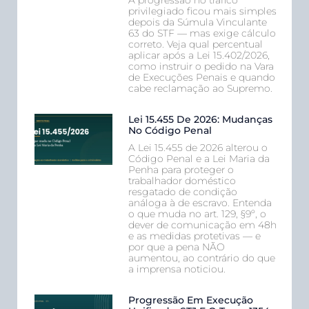
privilegiado ficou mais simples
depois da Súmula Vinculante
63 do STF — mas exige cálculo
correto. Veja qual percentual
aplicar após a Lei 15.402/2026,
como instruir o pedido na Vara
de Execuções Penais e quando
cabe reclamação ao Supremo.
Lei 15.455 De 2026: Mudanças
No Código Penal
A Lei 15.455 de 2026 alterou o
Código Penal e a Lei Maria da
Penha para proteger o
trabalhador doméstico
resgatado de condição
análoga à de escravo. Entenda
o que muda no art. 129, §9º, o
dever de comunicação em 48h
e as medidas protetivas — e
por que a pena NÃO
aumentou, ao contrário do que
a imprensa noticiou.
Progressão Em Execução