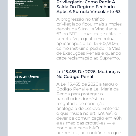
Privilegiado: Como Pedir A
Saída Do Regime Fechado
Após A Súmula Vinculante 63
A progressão no tráfico
privilegiado ficou mais simples
depois da Súmula Vinculante
63 do STF — mas exige cálculo
correto. Veja qual percentual
aplicar após a Lei 15.402/2026,
como instruir o pedido na Vara
de Execuções Penais e quando
cabe reclamação ao Supremo.
Lei 15.455 De 2026: Mudanças
No Código Penal
A Lei 15.455 de 2026 alterou o
Código Penal e a Lei Maria da
Penha para proteger o
trabalhador doméstico
resgatado de condição
análoga à de escravo. Entenda
o que muda no art. 129, §9º, o
dever de comunicação em 48h
e as medidas protetivas — e
por que a pena NÃO
aumentou, ao contrário do que