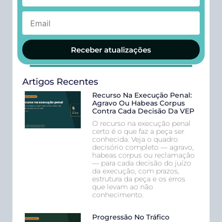
Receber atualizações
Artigos Recentes
Recurso Na Execução Penal:
Agravo Ou Habeas Corpus
Contra Cada Decisão Da VEP
O recurso na execução penal
certo é o que faz a peça ser
conhecida. Veja o quadro
decisório completo — agravo,
habeas corpus ou reclamação
— para cada decisão do juízo
da execução, com prazos,
estrutura da peça e os erros
que levam ao não
conhecimento.
Progressão No Tráfico