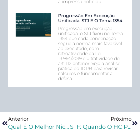
a imprensa noticiou.
Progressão Em Execução
Unificada: STJ E O Tema 1354
Progressão em execução
unificada: o STJ fixou no Tema
1354 que cada condenação
segue a norma mais favorável
ao executado, com
retroatividade da Lei
13.964/2019 e ultratividade do
art. 112 anterior. Veja a análise
prática do IDPB para revisar
cálculos e fundamentar a
defesa.
Anterior
Próximo
Qual É O Melhor Nicho Da Advocacia Criminal?
STF: Quando O HC Pode Trancar Ação Penal?