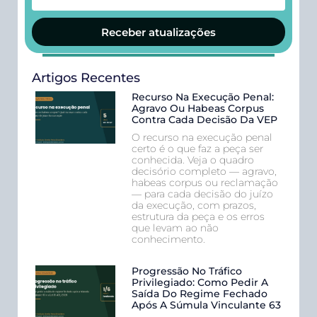
Receber atualizações
Artigos Recentes
Recurso Na Execução Penal:
Agravo Ou Habeas Corpus
Contra Cada Decisão Da VEP
O recurso na execução penal
certo é o que faz a peça ser
conhecida. Veja o quadro
decisório completo — agravo,
habeas corpus ou reclamação
— para cada decisão do juízo
da execução, com prazos,
estrutura da peça e os erros
que levam ao não
conhecimento.
Progressão No Tráfico
Privilegiado: Como Pedir A
Saída Do Regime Fechado
Após A Súmula Vinculante 63