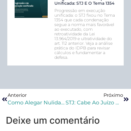
Unificada: STJ E O Tema 1354
Progressão em execução
unificada: o STJ fixou no Tema
1354 que cada condenação
segue a norma mais favorável
ao executado, com
retroatividade da Lei
13.964/2019 e ultratividade do
art. 112 anterior. Veja a análise
prática do IDPB para revisar
cálculos e fundamentar a
defesa.
Anterior
Próximo
Como Alegar Nulidades No Processo Penal?
STJ: Cabe Ao Juízo Da Execução Analisar Pleito De Extinção Da Punibilidade Pela Prescrição Da Pretensão Executória
Deixe um comentário