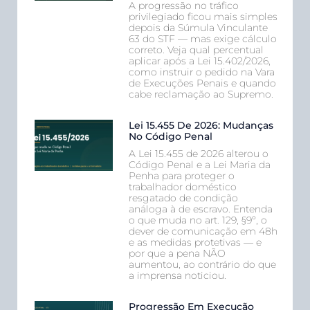
A progressão no tráfico
privilegiado ficou mais simples
depois da Súmula Vinculante
63 do STF — mas exige cálculo
correto. Veja qual percentual
aplicar após a Lei 15.402/2026,
como instruir o pedido na Vara
de Execuções Penais e quando
cabe reclamação ao Supremo.
Lei 15.455 De 2026: Mudanças
No Código Penal
A Lei 15.455 de 2026 alterou o
Código Penal e a Lei Maria da
Penha para proteger o
trabalhador doméstico
resgatado de condição
análoga à de escravo. Entenda
o que muda no art. 129, §9º, o
dever de comunicação em 48h
e as medidas protetivas — e
por que a pena NÃO
aumentou, ao contrário do que
a imprensa noticiou.
Progressão Em Execução