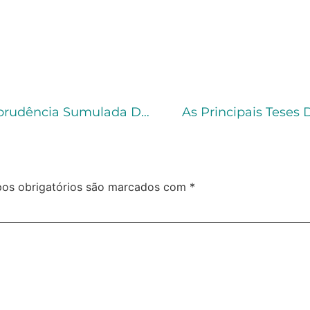
Aplicação Da Pena De Acordo Com A Jurisprudência Sumulada Do STJ
As Principais Teses
os obrigatórios são marcados com
*