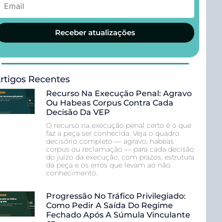
Receber atualizações
rtigos Recentes
Recurso Na Execução Penal: Agravo
Ou Habeas Corpus Contra Cada
Decisão Da VEP
O recurso na execução penal certo é o que
faz a peça ser conhecida. Veja o quadro
decisório completo — agravo, habeas
corpus ou reclamação — para cada decisão
do juízo da execução, com prazos, estrutura
da peça e os erros que levam ao não
conhecimento.
Progressão No Tráfico Privilegiado:
Como Pedir A Saída Do Regime
Fechado Após A Súmula Vinculante