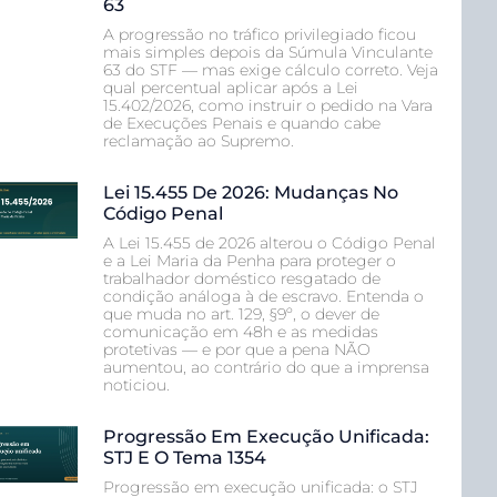
63
A progressão no tráfico privilegiado ficou
mais simples depois da Súmula Vinculante
63 do STF — mas exige cálculo correto. Veja
qual percentual aplicar após a Lei
15.402/2026, como instruir o pedido na Vara
de Execuções Penais e quando cabe
reclamação ao Supremo.
Lei 15.455 De 2026: Mudanças No
Código Penal
A Lei 15.455 de 2026 alterou o Código Penal
e a Lei Maria da Penha para proteger o
trabalhador doméstico resgatado de
condição análoga à de escravo. Entenda o
que muda no art. 129, §9º, o dever de
comunicação em 48h e as medidas
protetivas — e por que a pena NÃO
aumentou, ao contrário do que a imprensa
noticiou.
Progressão Em Execução Unificada:
STJ E O Tema 1354
Progressão em execução unificada: o STJ