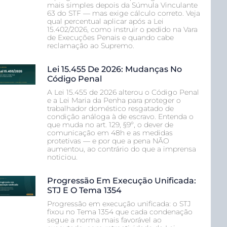
mais simples depois da Súmula Vinculante
63 do STF — mas exige cálculo correto. Veja
qual percentual aplicar após a Lei
15.402/2026, como instruir o pedido na Vara
de Execuções Penais e quando cabe
reclamação ao Supremo.
Lei 15.455 De 2026: Mudanças No
Código Penal
A Lei 15.455 de 2026 alterou o Código Penal
e a Lei Maria da Penha para proteger o
trabalhador doméstico resgatado de
condição análoga à de escravo. Entenda o
que muda no art. 129, §9º, o dever de
comunicação em 48h e as medidas
protetivas — e por que a pena NÃO
aumentou, ao contrário do que a imprensa
noticiou.
Progressão Em Execução Unificada:
STJ E O Tema 1354
Progressão em execução unificada: o STJ
fixou no Tema 1354 que cada condenação
segue a norma mais favorável ao