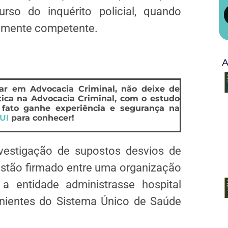
 curso do
inquérito
policial, quando
temente competente.
A
ar em Advocacia Criminal, não deixe de
ica na Advocacia Criminal, com o estudo
 fato ganhe experiência e segurança na
UI
para conhecer!
vestigação de supostos desvios de
estão firmado entre uma organização
a entidade administrasse hospital
enientes do Sistema Único de Saúde