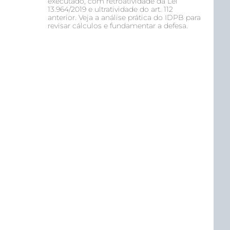
executado, com retroatividade da Lei
13.964/2019 e ultratividade do art. 112
anterior. Veja a análise prática do IDPB para
revisar cálculos e fundamentar a defesa.