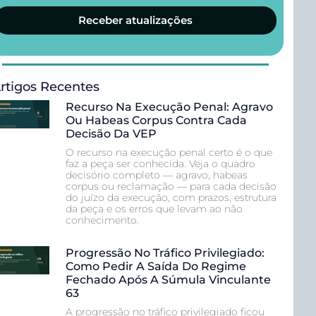
Receber atualizações
rtigos Recentes
Recurso Na Execução Penal: Agravo
Ou Habeas Corpus Contra Cada
Decisão Da VEP
O recurso na execução penal certo é o que
faz a peça ser conhecida. Veja o quadro
decisório completo — agravo, habeas
corpus ou reclamação — para cada decisão
do juízo da execução, com prazos, estrutura
da peça e os erros que levam ao não
conhecimento.
Progressão No Tráfico Privilegiado:
Como Pedir A Saída Do Regime
Fechado Após A Súmula Vinculante
63
A progressão no tráfico privilegiado ficou