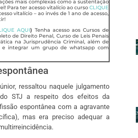
uações mais complexas como a sustentação
l! Para ter acesso vitalício ao curso
CLIQUE
esso vitalício – ao invés de 1 ano de acesso,
ir!
LIQUE AQUI
)
Tenha acesso aos Cursos de
eto de Direito Penal, Curso de Leis Penais
rática na Jurisprudência Criminal, além de
ts e integrar um grupo de whatsapp com
 espontânea
Júnior, ressaltou naquele julgamento
do STJ a respeito dos efeitos da
issão espontânea com a agravante
ífica), mas era preciso adequar a
ultirreincidência.