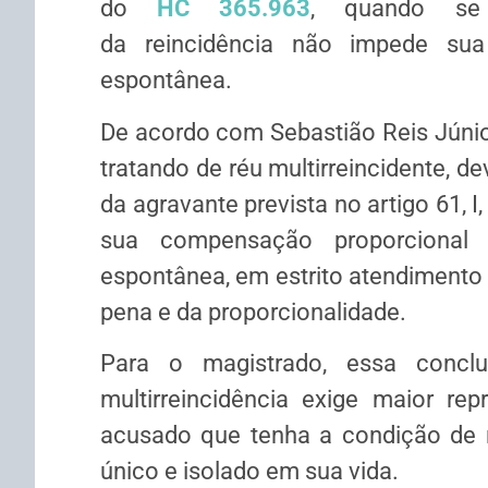
do
HC 365.963
, quando se 
da
reincidência
não impede sua
espontânea.
De acordo com Sebastião Reis Júnio
tratando de réu multirreincidente, d
da agravante prevista no artigo 61, I
sua compensação proporcional
espontânea, em estrito atendimento a
pena e da proporcionalidade.
Para o magistrado, essa concl
multirreincidência exige maior r
acusado que tenha a condição de 
único e isolado em sua vida.