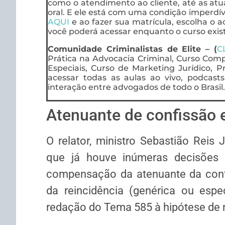
como o atendimento ao cliente, até as at
oral. E ele está com uma condição imperdíve
AQUI
e ao fazer sua matrícula, escolha o ac
você poderá acessar enquanto o curso exist
Comunidade Criminalistas de Elite – (
C
Prática na Advocacia Criminal, Curso Compl
Especiais, Curso de Marketing Jurídico, P
acessar todas as aulas ao vivo, podcas
interação entre advogados de todo o Brasil.
Atenuante de confissão
O relator, ministro Sebastião Reis 
que já houve inúmeras decisões 
compensação da atenuante da conf
da
reincidência
(genérica ou espec
redação do Tema 585 à hipótese de m