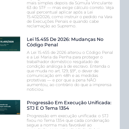
mais simples depois da Súmula Vinculante
63 do STF — mas exige cálculo correto. Veja
qual percentual aplicar após a Lei
15.402/2026, como instruir o pedido na Vara
de Execuções Penais e quando cabe
reclamação ao Supremo.
Lei 15.455 De 2026: Mudanças No
Código Penal
A Lei 15.455 de 2026 alterou o Código Penal
e a Lei Maria da Penha para proteger o
trabalhador doméstico resgatado de
condição análoga à de escravo. Entenda o
que muda no art. 129, §9º, o dever de
comunicação em 48h e as medidas
protetivas — e por que a pena NÃO
aumentou, ao contrário do que a imprensa
noticiou.
Progressão Em Execução Unificada:
STJ E O Tema 1354
Progressão em execução unificada: o STJ
fixou no Tema 1354 que cada condenação
segue a norma mais favorável ao