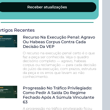
Receber atualizações
rtigos Recentes
Recurso Na Execução Penal: Agravo
Ou Habeas Corpus Contra Cada
Decisão Da VEP
O recurso na execução penal certo é o que
faz a peça ser conhecida. Veja o quadro
decisório completo — agravo, habeas
corpus ou reclamação — para cada decisão
do juízo da execução, com prazos, estrutura
da peça e os erros que levam ao não
conhecimento.
Progressão No Tráfico Privilegiado:
Como Pedir A Saída Do Regime
Fechado Após A Súmula Vinculante
63
A progressão no tráfico privilegiado ficou