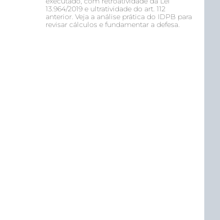
executado, com retroatividade da Lei
13.964/2019 e ultratividade do art. 112
anterior. Veja a análise prática do IDPB para
revisar cálculos e fundamentar a defesa.