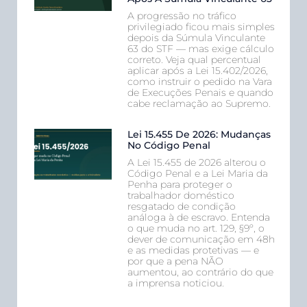
A progressão no tráfico
privilegiado ficou mais simples
depois da Súmula Vinculante
63 do STF — mas exige cálculo
correto. Veja qual percentual
aplicar após a Lei 15.402/2026,
como instruir o pedido na Vara
de Execuções Penais e quando
cabe reclamação ao Supremo.
Lei 15.455 De 2026: Mudanças
No Código Penal
A Lei 15.455 de 2026 alterou o
Código Penal e a Lei Maria da
Penha para proteger o
trabalhador doméstico
resgatado de condição
análoga à de escravo. Entenda
o que muda no art. 129, §9º, o
dever de comunicação em 48h
e as medidas protetivas — e
por que a pena NÃO
aumentou, ao contrário do que
a imprensa noticiou.