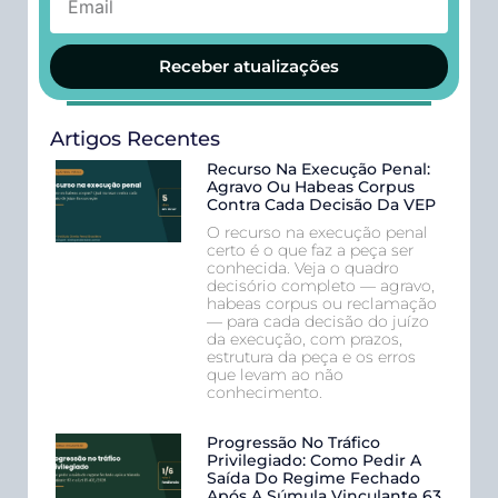
Receber atualizações
Artigos Recentes
Recurso Na Execução Penal:
Agravo Ou Habeas Corpus
Contra Cada Decisão Da VEP
O recurso na execução penal
certo é o que faz a peça ser
conhecida. Veja o quadro
decisório completo — agravo,
habeas corpus ou reclamação
— para cada decisão do juízo
da execução, com prazos,
estrutura da peça e os erros
que levam ao não
conhecimento.
Progressão No Tráfico
Privilegiado: Como Pedir A
Saída Do Regime Fechado
Após A Súmula Vinculante 63