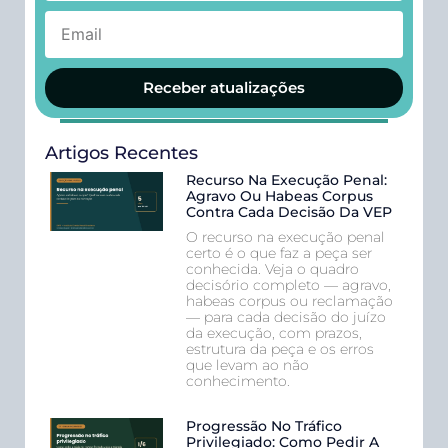
Receber atualizações
Artigos Recentes
Recurso Na Execução Penal:
Agravo Ou Habeas Corpus
Contra Cada Decisão Da VEP
O recurso na execução penal
certo é o que faz a peça ser
conhecida. Veja o quadro
decisório completo — agravo,
habeas corpus ou reclamação
— para cada decisão do juízo
da execução, com prazos,
estrutura da peça e os erros
que levam ao não
conhecimento.
Progressão No Tráfico
Privilegiado: Como Pedir A