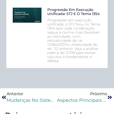
Progressão Em Execução
Unificada: STJ E O Tema 1354
Progressão em execução
unificada: o STJ fixou no Tema
1354 que cada condenação
segue a norma mais favorável
ao executado, com
retroatividade da Lei
13.964/2019 e ultratividade do
art. 112 anterior. Veja a análise
prática do IDPB para revisar
cálculos e fundamentar a
defesa.
Anterior
Próximo
Mudanças No Sistema Eletrônico De Execução Unificado (SEEU)
Aspectos Principais Dos Crimes Contra A Dignidade Sexual