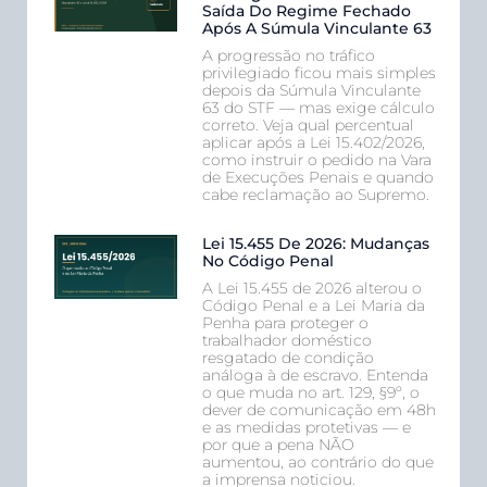
Saída Do Regime Fechado
Após A Súmula Vinculante 63
A progressão no tráfico
privilegiado ficou mais simples
depois da Súmula Vinculante
63 do STF — mas exige cálculo
correto. Veja qual percentual
aplicar após a Lei 15.402/2026,
como instruir o pedido na Vara
de Execuções Penais e quando
cabe reclamação ao Supremo.
Lei 15.455 De 2026: Mudanças
No Código Penal
A Lei 15.455 de 2026 alterou o
Código Penal e a Lei Maria da
Penha para proteger o
trabalhador doméstico
resgatado de condição
análoga à de escravo. Entenda
o que muda no art. 129, §9º, o
dever de comunicação em 48h
e as medidas protetivas — e
por que a pena NÃO
aumentou, ao contrário do que
a imprensa noticiou.