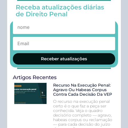
Receba atualizações diárias
de Direito Penal
Receber atualizações
Artigos Recentes
Recurso Na Execução Penal:
Agravo Ou Habeas Corpus
Contra Cada Decisão Da VEP
O recurso na execução penal
certo é o que faz a peça ser
conhecida. Veja o quadro
decisório completo — agravo,
habeas corpus ou reclamação
— para cada decisão do juízo