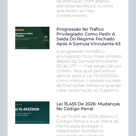
da execução, com prazos,
estrutura da peça e os erros
que levam ao não
conhecimento.
Progressão No Tráfico
Privilegiado: Como Pedir A
Saída Do Regime Fechado
Após A Súmula Vinculante 63
A progressão no tráfico
privilegiado ficou mais simples
depois da Súmula Vinculante
63 do STF — mas exige cálculo
correto. Veja qual percentual
aplicar após a Lei 15.402/2026,
como instruir o pedido na Vara
de Execuções Penais e quando
cabe reclamação ao Supremo.
Lei 15.455 De 2026: Mudanças
No Código Penal
A Lei 15.455 de 2026 alterou o
Código Penal e a Lei Maria da
Penha para proteger o
trabalhador doméstico
resgatado de condição