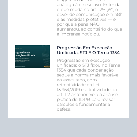
análoga à de escravo. Entenda
o que muda no art. 129, §9º, o
dever de comunicação em 48h
e as medidas protetivas — e
por que a pena NÃO
aumentou, ao contrário do que
a imprensa noticiou.
Progressão Em Execução
Unificada: STJ E O Tema 1354
Progressão em execução
unificada: o STJ fixou no Tema
1354 que cada condenação
segue a norma mais favorável
ao executado, com
retroatividade da Lei
13.964/2019 e ultratividade do
art. 112 anterior. Veja a análise
prática do IDPB para revisar
cálculos e fundamentar a
defesa.