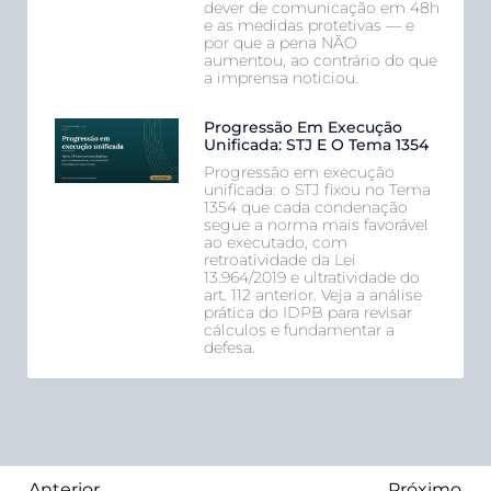
dever de comunicação em 48h
e as medidas protetivas — e
por que a pena NÃO
aumentou, ao contrário do que
a imprensa noticiou.
Progressão Em Execução
Unificada: STJ E O Tema 1354
Progressão em execução
unificada: o STJ fixou no Tema
1354 que cada condenação
segue a norma mais favorável
ao executado, com
retroatividade da Lei
13.964/2019 e ultratividade do
art. 112 anterior. Veja a análise
prática do IDPB para revisar
cálculos e fundamentar a
defesa.
Anterior
Próximo