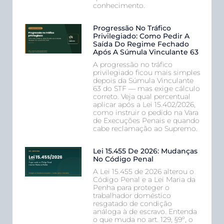
conhecimento.
Progressão No Tráfico
Privilegiado: Como Pedir A
Saída Do Regime Fechado
Após A Súmula Vinculante 63
A progressão no tráfico
privilegiado ficou mais simples
depois da Súmula Vinculante
63 do STF — mas exige cálculo
correto. Veja qual percentual
aplicar após a Lei 15.402/2026,
como instruir o pedido na Vara
de Execuções Penais e quando
cabe reclamação ao Supremo.
Lei 15.455 De 2026: Mudanças
No Código Penal
A Lei 15.455 de 2026 alterou o
Código Penal e a Lei Maria da
Penha para proteger o
trabalhador doméstico
resgatado de condição
análoga à de escravo. Entenda
o que muda no art. 129, §9º, o