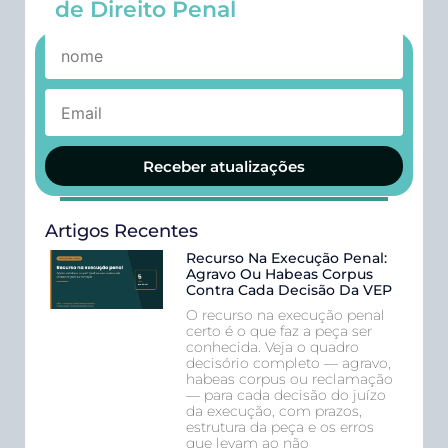
de Direito Penal
Receber atualizações
Artigos Recentes
Recurso Na Execução Penal:
Agravo Ou Habeas Corpus
Contra Cada Decisão Da VEP
O recurso na execução penal
certo é o que faz a peça ser
conhecida. Veja o quadro
decisório completo — agravo,
habeas corpus ou reclamação
— para cada decisão do juízo
da execução, com prazos,
estrutura da peça e os erros
que levam ao não