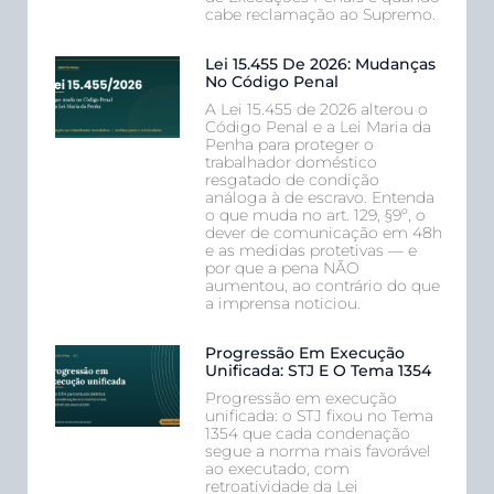
cabe reclamação ao Supremo.
Lei 15.455 De 2026: Mudanças
No Código Penal
A Lei 15.455 de 2026 alterou o
Código Penal e a Lei Maria da
Penha para proteger o
trabalhador doméstico
resgatado de condição
análoga à de escravo. Entenda
o que muda no art. 129, §9º, o
dever de comunicação em 48h
e as medidas protetivas — e
por que a pena NÃO
aumentou, ao contrário do que
a imprensa noticiou.
Progressão Em Execução
Unificada: STJ E O Tema 1354
Progressão em execução
unificada: o STJ fixou no Tema
1354 que cada condenação
segue a norma mais favorável
ao executado, com
retroatividade da Lei