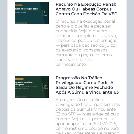
Recurso Na Execução Penal:
Agravo Ou Habeas Corpus
Contra Cada Decisão Da VEP
O recurso na execução penal
certo é o que faz a peça ser
conhecida. Veja o quadro
decisório completo — agravo,
habeas corpus ou reclamação
— para cada decisão do juízo
da execução, com prazos,
estrutura da peça e os erros
que levam ao não
conhecimento.
Progressão No Tráfico
Privilegiado: Como Pedir A
Saída Do Regime Fechado
Após A Súmula Vinculante 63
A progressão no tráfico
privilegiado ficou mais simples
depois da Súmula Vinculante
63 do STF — mas exige cálculo
correto. Veja qual percentual
aplicar após a Lei 15.402/2026,
como instruir o pedido na Vara
de Execuções Penais e quando