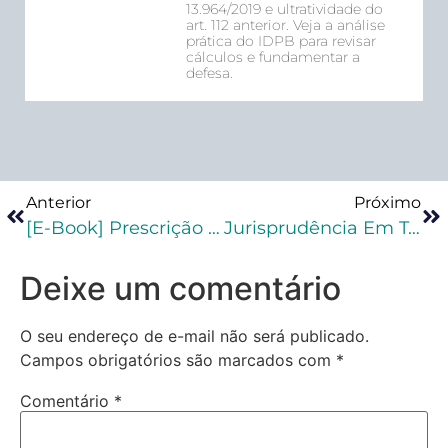
13.964/2019 e ultratividade do
art. 112 anterior. Veja a análise
prática do IDPB para revisar
cálculos e fundamentar a
defesa.
Anterior
Próximo
[E-Book] Prescrição Penal: Como Calcular
Jurisprudência Em Teses Traz Novos Entendimentos Sobre Colaboração Premiada
Deixe um comentário
O seu endereço de e-mail não será publicado.
Campos obrigatórios são marcados com
*
Comentário
*