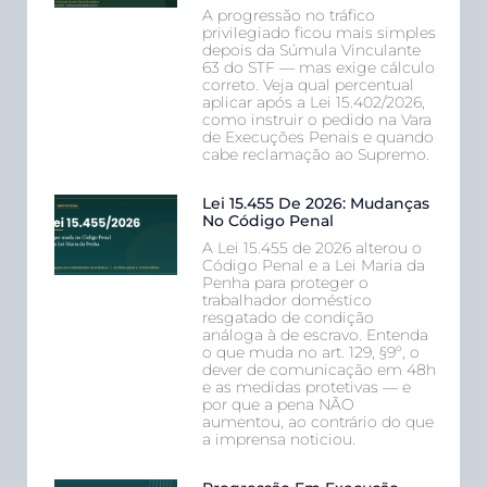
A progressão no tráfico
privilegiado ficou mais simples
depois da Súmula Vinculante
63 do STF — mas exige cálculo
correto. Veja qual percentual
aplicar após a Lei 15.402/2026,
como instruir o pedido na Vara
de Execuções Penais e quando
cabe reclamação ao Supremo.
Lei 15.455 De 2026: Mudanças
No Código Penal
A Lei 15.455 de 2026 alterou o
Código Penal e a Lei Maria da
Penha para proteger o
trabalhador doméstico
resgatado de condição
análoga à de escravo. Entenda
o que muda no art. 129, §9º, o
dever de comunicação em 48h
e as medidas protetivas — e
por que a pena NÃO
aumentou, ao contrário do que
a imprensa noticiou.