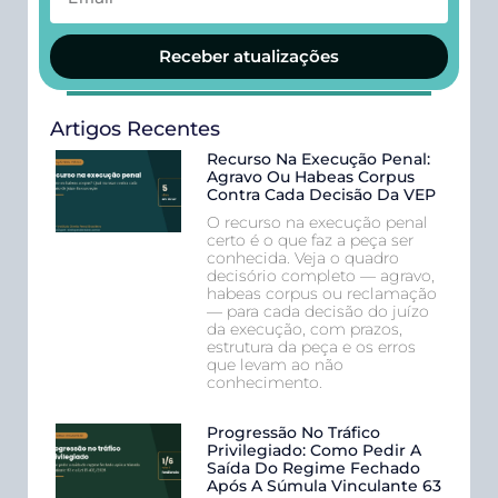
Receber atualizações
Artigos Recentes
Recurso Na Execução Penal:
Agravo Ou Habeas Corpus
Contra Cada Decisão Da VEP
O recurso na execução penal
certo é o que faz a peça ser
conhecida. Veja o quadro
decisório completo — agravo,
habeas corpus ou reclamação
— para cada decisão do juízo
da execução, com prazos,
estrutura da peça e os erros
que levam ao não
conhecimento.
Progressão No Tráfico
Privilegiado: Como Pedir A
Saída Do Regime Fechado
Após A Súmula Vinculante 63