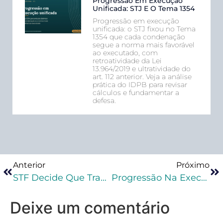
Progressão Em Execução
Unificada: STJ E O Tema 1354
Progressão em execução
unificada: o STJ fixou no Tema
1354 que cada condenação
segue a norma mais favorável
ao executado, com
retroatividade da Lei
13.964/2019 e ultratividade do
art. 112 anterior. Veja a análise
prática do IDPB para revisar
cálculos e fundamentar a
defesa.
Anterior
Próximo
STF Decide Que Transexuais E Travestis Com Identificação Com Gênero Feminino Poderão Optar Por Cumprir Pena Em Presídio Feminino Ou Masculino,
Progressão Na Execução Penal E O Pacote Anticrime
Deixe um comentário