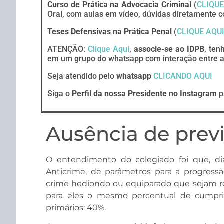
Curso de Prática na Advocacia Criminal
(
CLIQUE
Oral, com aulas em vídeo, dúvidas diretamente c
Teses Defensivas na Prática Penal
(
CLIQUE AQU
ATENÇÃO:
Clique Aqui
,
associe-se ao IDPB
, ten
em um grupo do whatsapp com interação entre ad
Seja atendido pelo
whatsapp
CLICANDO AQUI
Siga o
Perfil da nossa Presidente no Instagram
p
Ausência de prev
O entendimento do colegiado foi que, d
Anticrime, de parâmetros para a progress
crime hediondo ou equiparado que sejam re
para eles o mesmo percentual de cumpri
primários: 40%.