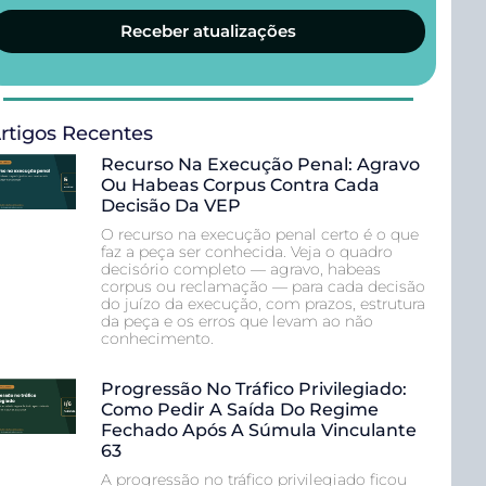
Receber atualizações
rtigos Recentes
Recurso Na Execução Penal: Agravo
Ou Habeas Corpus Contra Cada
Decisão Da VEP
O recurso na execução penal certo é o que
faz a peça ser conhecida. Veja o quadro
decisório completo — agravo, habeas
corpus ou reclamação — para cada decisão
do juízo da execução, com prazos, estrutura
da peça e os erros que levam ao não
conhecimento.
Progressão No Tráfico Privilegiado:
Como Pedir A Saída Do Regime
Fechado Após A Súmula Vinculante
63
A progressão no tráfico privilegiado ficou