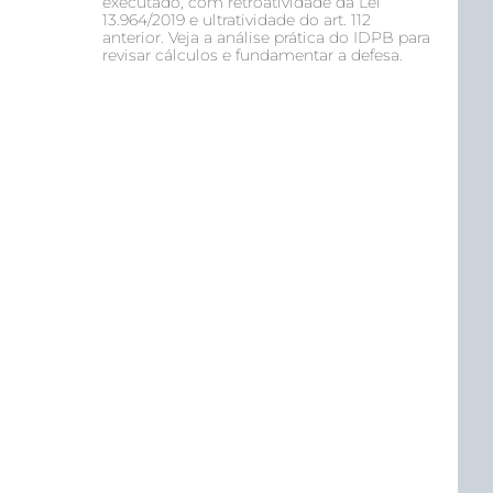
executado, com retroatividade da Lei
13.964/2019 e ultratividade do art. 112
anterior. Veja a análise prática do IDPB para
revisar cálculos e fundamentar a defesa.