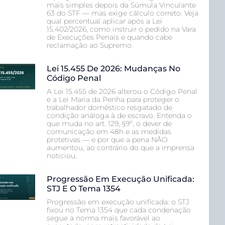
mais simples depois da Súmula Vinculante
63 do STF — mas exige cálculo correto. Veja
qual percentual aplicar após a Lei
15.402/2026, como instruir o pedido na Vara
de Execuções Penais e quando cabe
reclamação ao Supremo.
Lei 15.455 De 2026: Mudanças No
Código Penal
A Lei 15.455 de 2026 alterou o Código Penal
e a Lei Maria da Penha para proteger o
trabalhador doméstico resgatado de
condição análoga à de escravo. Entenda o
que muda no art. 129, §9º, o dever de
comunicação em 48h e as medidas
protetivas — e por que a pena NÃO
aumentou, ao contrário do que a imprensa
noticiou.
Progressão Em Execução Unificada:
STJ E O Tema 1354
Progressão em execução unificada: o STJ
fixou no Tema 1354 que cada condenação
segue a norma mais favorável ao