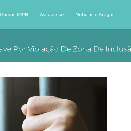
Cursos IDPB
Associe-se
Notícias e Artigos
ave Por Violação De Zona De Inclusã