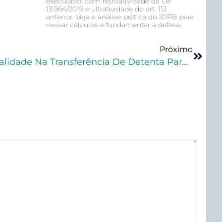
executado, com retroatividade da Lei
13.964/2019 e ultratividade do art. 112
anterior. Veja a análise prática do IDPB para
revisar cálculos e fundamentar a defesa.
Próximo
Sexta Turma Não Vê Ilegalidade Na Transferência De Detenta Para Presídio Reformado Em Aquiraz (CE)