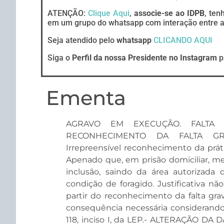
ATENÇÃO:
Clique Aqui
,
associe-se ao IDPB
, ten
em um grupo do whatsapp com interação entre ad
Seja atendido pelo
whatsapp
CLICANDO AQUI
Siga o
Perfil da nossa Presidente no Instagram
p
Ementa
AGRAVO EM EXECUÇÃO. FALTA 
RECONHECIMENTO DA FALTA GRA
Irrepreensível reconhecimento da práti
Apenado que, em prisão domiciliar, m
inclusão, saindo da área autorizada 
condição de foragido. Justificativa 
partir do reconhecimento da falta gra
consequência necessária considerando 
118, inciso I, da LEP.- ALTERAÇÃO DA 