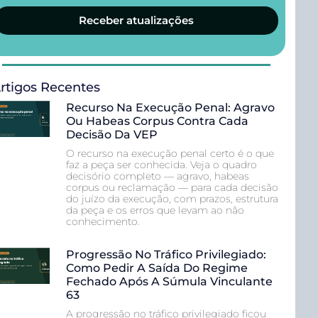
Receber atualizações
rtigos Recentes
Recurso Na Execução Penal: Agravo
Ou Habeas Corpus Contra Cada
Decisão Da VEP
O recurso na execução penal certo é o que
faz a peça ser conhecida. Veja o quadro
decisório completo — agravo, habeas
corpus ou reclamação — para cada decisão
do juízo da execução, com prazos, estrutura
da peça e os erros que levam ao não
conhecimento.
Progressão No Tráfico Privilegiado:
Como Pedir A Saída Do Regime
Fechado Após A Súmula Vinculante
63
A progressão no tráfico privilegiado ficou