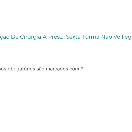
STJ Concede Prisão Domiciliar Para Realização De Cirurgia A Preso Condenado A 54 Anos
os obrigatórios são marcados com
*