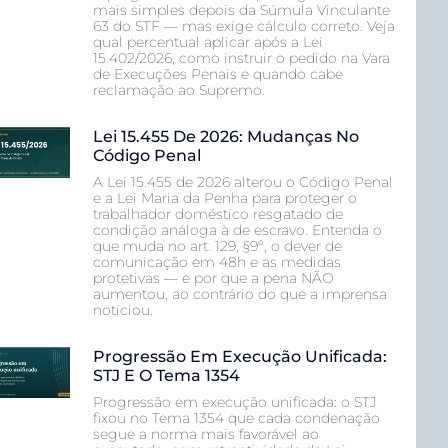
mais simples depois da Súmula Vinculante
63 do STF — mas exige cálculo correto. Veja
qual percentual aplicar após a Lei
15.402/2026, como instruir o pedido na Vara
de Execuções Penais e quando cabe
reclamação ao Supremo.
Lei 15.455 De 2026: Mudanças No
Código Penal
A Lei 15.455 de 2026 alterou o Código Penal
e a Lei Maria da Penha para proteger o
trabalhador doméstico resgatado de
condição análoga à de escravo. Entenda o
que muda no art. 129, §9º, o dever de
comunicação em 48h e as medidas
protetivas — e por que a pena NÃO
aumentou, ao contrário do que a imprensa
noticiou.
Progressão Em Execução Unificada:
STJ E O Tema 1354
Progressão em execução unificada: o STJ
fixou no Tema 1354 que cada condenação
segue a norma mais favorável ao