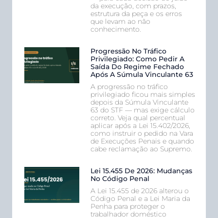
da execução, com prazos,
estrutura da peça e os erros
que levam ao não
conhecimento.
Progressão No Tráfico
Privilegiado: Como Pedir A
Saída Do Regime Fechado
Após A Súmula Vinculante 63
A progressão no tráfico
privilegiado ficou mais simples
depois da Súmula Vinculante
63 do STF — mas exige cálculo
correto. Veja qual percentual
aplicar após a Lei 15.402/2026,
como instruir o pedido na Vara
de Execuções Penais e quando
cabe reclamação ao Supremo.
Lei 15.455 De 2026: Mudanças
No Código Penal
A Lei 15.455 de 2026 alterou o
Código Penal e a Lei Maria da
Penha para proteger o
trabalhador doméstico