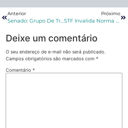
Anterior
Próximo
Senado: Grupo De Trabalho Estudará Atualização Da Parte Do Código Penal Que Trata De Crimes Sexuais
STF Invalida Norma Do TJ-SP Que Impedia Juiz Plantonista De Converter Prisão Em Flagrante Em Diligência
Deixe um comentário
O seu endereço de e-mail não será publicado.
Campos obrigatórios são marcados com
*
Comentário
*