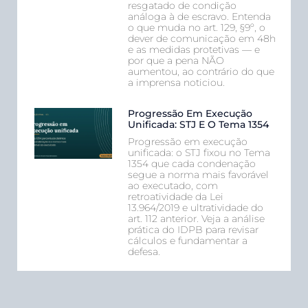
resgatado de condição
análoga à de escravo. Entenda
o que muda no art. 129, §9º, o
dever de comunicação em 48h
e as medidas protetivas — e
por que a pena NÃO
aumentou, ao contrário do que
a imprensa noticiou.
Progressão Em Execução
Unificada: STJ E O Tema 1354
Progressão em execução
unificada: o STJ fixou no Tema
1354 que cada condenação
segue a norma mais favorável
ao executado, com
retroatividade da Lei
13.964/2019 e ultratividade do
art. 112 anterior. Veja a análise
prática do IDPB para revisar
cálculos e fundamentar a
defesa.