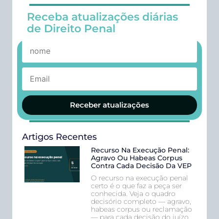
Receba atualizações diárias
de Direito Penal
Receber atualizações
Artigos Recentes
Recurso Na Execução Penal:
Agravo Ou Habeas Corpus
Contra Cada Decisão Da VEP
O recurso na execução penal
certo é o que faz a peça ser
conhecida. Veja o quadro
decisório completo — agravo,
habeas corpus ou reclamação
— para cada decisão do juízo