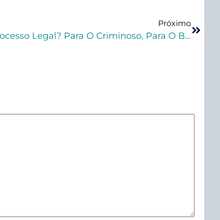
Próximo
Pra Quem É O Devido Processo Legal? Para O Criminoso, Para O Bandido, Para A Vítima Ou Para Todos? Lições Que O Caso Henry Nos Traz!