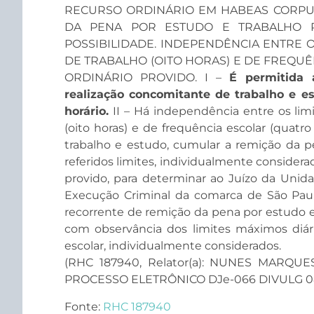
RECURSO ORDINÁRIO EM HABEAS CORPU
DA PENA POR ESTUDO E TRABALHO R
POSSIBILIDADE. INDEPENDÊNCIA ENTRE O
DE TRABALHO (OITO HORAS) E DE FREQUÊ
ORDINÁRIO PROVIDO. I –
É permitida
realização concomitante de trabalho e e
horário.
II – Há independência entre os lim
(oito horas) e de frequência escolar (quat
trabalho e estudo, cumular a remição da p
referidos limites, individualmente considera
provido, para determinar ao Juízo da Uni
Execução Criminal da comarca de São Paul
recorrente de remição da pena por estudo e
com observância dos limites máximos diári
escolar, individualmente considerados.
(RHC 187940, Relator(a): NUNES MARQUES
PROCESSO ELETRÔNICO DJe-066 DIVULG 08-
Fonte:
RHC 187940