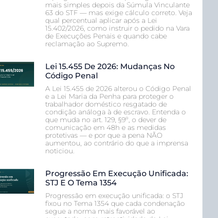
mais simples depois da Súmula Vinculante
63 do STF — mas exige cálculo correto. Veja
qual percentual aplicar após a Lei
15.402/2026, como instruir o pedido na Vara
de Execuções Penais e quando cabe
reclamação ao Supremo.
Lei 15.455 De 2026: Mudanças No
Código Penal
A Lei 15.455 de 2026 alterou o Código Penal
e a Lei Maria da Penha para proteger o
trabalhador doméstico resgatado de
condição análoga à de escravo. Entenda o
que muda no art. 129, §9º, o dever de
comunicação em 48h e as medidas
protetivas — e por que a pena NÃO
aumentou, ao contrário do que a imprensa
noticiou.
Progressão Em Execução Unificada:
STJ E O Tema 1354
Progressão em execução unificada: o STJ
fixou no Tema 1354 que cada condenação
segue a norma mais favorável ao