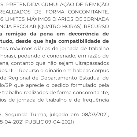
S. PRETENDIDA CUMULAÇÃO DE REMIÇÃO
EALIZADOS DE FORMA CONCOMITANTE.
S LIMITES MÁXIMOS DIÁRIOS DE JORNADA
NCIA ESCOLAR (QUATRO HORAS). RECURSO
 a remição da pena em decorrência de
studo, desde que haja compatibilidade de
ites máximos diários de jornada de trabalho
ro horas), podendo o condenado, em razão de
ena, contanto que não sejam ultrapassados
dos. III – Recurso ordinário em habeas corpus
dade Regional de Departamento Estadual de
o/SP que aprecie o pedido formulado pela
 trabalho realizados de forma concomitante,
os de jornada de trabalho e de frequência
, Segunda Turma, julgado em 08/03/2021,
04-2021 PUBLIC 09-04-2021)