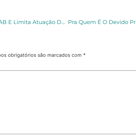
Projeto Reduz Disciplinas Em Exame Da OAB E Limita Atuação Dos Advogados
os obrigatórios são marcados com
*