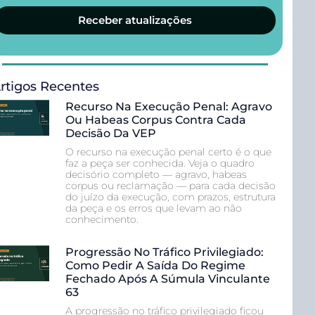
Receber atualizações
rtigos Recentes
Recurso Na Execução Penal: Agravo
Ou Habeas Corpus Contra Cada
Decisão Da VEP
O recurso na execução penal certo é o que
faz a peça ser conhecida. Veja o quadro
decisório completo — agravo, habeas
corpus ou reclamação — para cada decisão
do juízo da execução, com prazos, estrutura
da peça e os erros que levam ao não
conhecimento.
Progressão No Tráfico Privilegiado:
Como Pedir A Saída Do Regime
Fechado Após A Súmula Vinculante
63
A progressão no tráfico privilegiado ficou