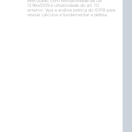
executado, com retroatividade da Lei
13.964/2019 e ultratividade do art. 112
anterior. Veja a análise prática do IDPB para
revisar cálculos e fundamentar a defesa.