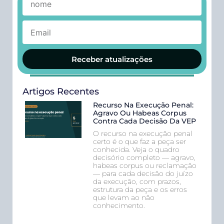
Receber atualizações
Artigos Recentes
Recurso Na Execução Penal:
Agravo Ou Habeas Corpus
Contra Cada Decisão Da VEP
O recurso na execução penal
certo é o que faz a peça ser
conhecida. Veja o quadro
decisório completo — agravo,
habeas corpus ou reclamação
— para cada decisão do juízo
da execução, com prazos,
estrutura da peça e os erros
que levam ao não
conhecimento.