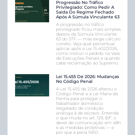
Progressão No Tráfico
Privilegiado: Como Pedir A
Saída Do Regime Fechado
Após A Súmula Vinculante 63
A progressão no tráfico
privilegiado ficou mais simples
depois da Súmula Vinculante
63 do STF — mas exige cálculo
correto. Veja qual percentual
aplicar após a Lei 15.402/2026,
como instruir o pedido na Vara
de Execuções Penais e quando
cabe reclamação ao Supremo.
Lei 15.455 De 2026: Mudanças
No Código Penal
A Lei 15.455 de 2026 alterou o
Código Penal e a Lei Maria da
Penha para proteger o
trabalhador doméstico
resgatado de condição
análoga à de escravo. Entenda
o que muda no art. 129, §9º, o
dever de comunicação em 48h
e as medidas protetivas — e
por que a pena NÃO