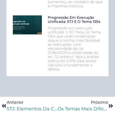
aumentou, ao contrário do que
a imprensa noticiou.
Progressão Em Execução
Unificada: STJ E O Tema 1354
Progressão em execução
unificada: o STJ fixou no Tema
1354 que cada condenação
segue a norma mais favorável
ao executado, com
retroatividade da Lei
13.964/2019 e ultratividade do
art. 112 anterior. Veja a análise
prática do IDPB para revisar
cálculos e fundamentar a
defesa.
Anterior
Próximo
STJ: Elementos Da Colaboração Premiada Não Constituem Critério De Determinação, Modificação Ou Concentração De Competência
Os Temas Mais Difíceis Da Execução Penal