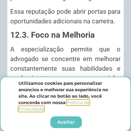
Essa reputação pode abrir portas para
oportunidades adicionais na carreira.
12.3. Foco na Melhoria
A especialização permite que o
advogado se concentre em melhorar
constantemente suas habilidades e
conhecimentos em um nicho
Utilizamos cookies para personalizar
específico.
anúncios e melhorar sua experiência no
site. Ao clicar no botão ao lado, você
Isso inclui acompanhar as mudanças
concorda com nossa
Política de
Privacidade
.​
nas leis, jurisprudências e práticas na
área escolhida.
Aceitar