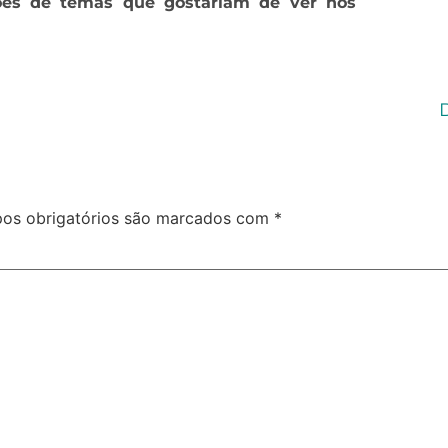
ões de temas que gostariam de ver nos
os obrigatórios são marcados com
*