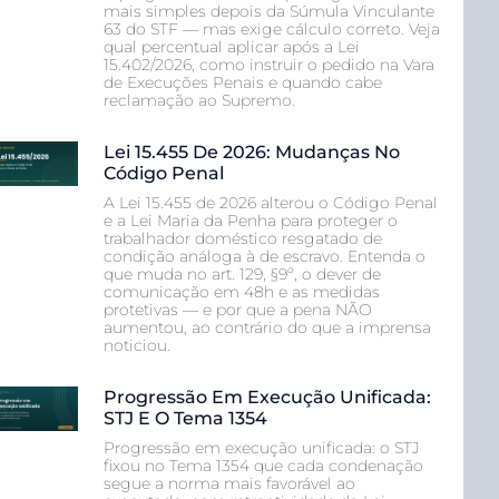
mais simples depois da Súmula Vinculante
63 do STF — mas exige cálculo correto. Veja
qual percentual aplicar após a Lei
15.402/2026, como instruir o pedido na Vara
de Execuções Penais e quando cabe
reclamação ao Supremo.
Lei 15.455 De 2026: Mudanças No
Código Penal
A Lei 15.455 de 2026 alterou o Código Penal
e a Lei Maria da Penha para proteger o
trabalhador doméstico resgatado de
condição análoga à de escravo. Entenda o
que muda no art. 129, §9º, o dever de
comunicação em 48h e as medidas
protetivas — e por que a pena NÃO
aumentou, ao contrário do que a imprensa
noticiou.
Progressão Em Execução Unificada:
STJ E O Tema 1354
Progressão em execução unificada: o STJ
fixou no Tema 1354 que cada condenação
segue a norma mais favorável ao