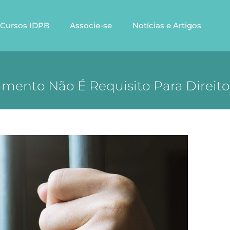
Cursos IDPB
Associe-se
Notícias e Artigos
mento Não É Requisito Para Direito D