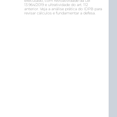
executado, com retroatividade da Lei
13.964/2019 e ultratividade do art. 112
anterior. Veja a análise prática do IDPB para
revisar cálculos e fundamentar a defesa.