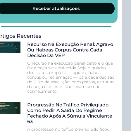
Receber atualizações
rtigos Recentes
Recurso Na Execução Penal: Agravo
Ou Habeas Corpus Contra Cada
Decisão Da VEP
O recurso na execução penal certo é o que
faz a peça ser conhecida. Veja o quadro
decisório completo — agravo, habeas
corpus ou reclamação — para cada decisão
do juízo da execução, com prazos, estrutura
da peça e os erros que levam ao não
conhecimento.
Progressão No Tráfico Privilegiado:
Como Pedir A Saída Do Regime
Fechado Após A Súmula Vinculante
63
A progressão no tráfico privilegiado ficou