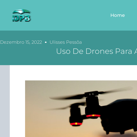
Home
Dezembro 15, 2022
Ulisses Pessôa
Uso De Drones Para A