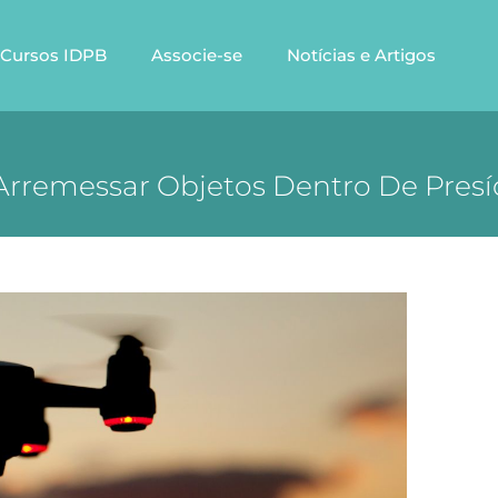
Cursos IDPB
Associe-se
Notícias e Artigos
rremessar Objetos Dentro De Presí