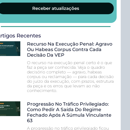
Receber atualizações
rtigos Recentes
Recurso Na Execução Penal: Agravo
Ou Habeas Corpus Contra Cada
Decisão Da VEP
O recurso na execução penal certo é o que
faz a peça ser conhecida. Veja o quadro
decisório completo — agravo, habeas
corpus ou reclamação — para cada decisão
do juízo da execução, com prazos, estrutura
da peça e os erros que levam ao não
conhecimento.
Progressão No Tráfico Privilegiado:
Como Pedir A Saída Do Regime
Fechado Após A Súmula Vinculante
63
A progressão no tráfico privilegiado ficou