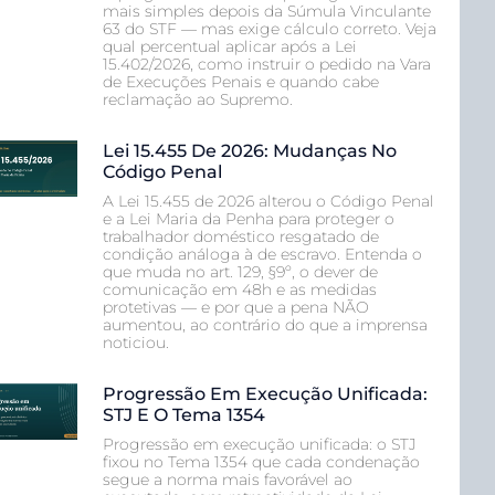
mais simples depois da Súmula Vinculante
63 do STF — mas exige cálculo correto. Veja
qual percentual aplicar após a Lei
15.402/2026, como instruir o pedido na Vara
de Execuções Penais e quando cabe
reclamação ao Supremo.
Lei 15.455 De 2026: Mudanças No
Código Penal
A Lei 15.455 de 2026 alterou o Código Penal
e a Lei Maria da Penha para proteger o
trabalhador doméstico resgatado de
condição análoga à de escravo. Entenda o
que muda no art. 129, §9º, o dever de
comunicação em 48h e as medidas
protetivas — e por que a pena NÃO
aumentou, ao contrário do que a imprensa
noticiou.
Progressão Em Execução Unificada:
STJ E O Tema 1354
Progressão em execução unificada: o STJ
fixou no Tema 1354 que cada condenação
segue a norma mais favorável ao