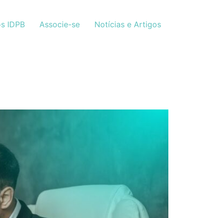
s IDPB
Associe-se
Notícias e Artigos