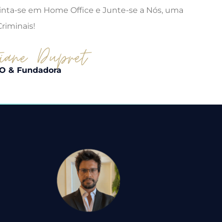
Sinta-se em Home Office e Junte-se a Nós, uma
riminais!
O & Fundadora