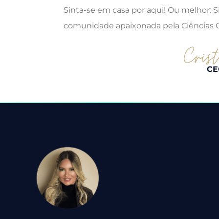
Sinta-se em casa por aqui! Ou melhor: 
comunidade apaixonada pela Ciências C
CE