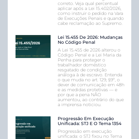
correto. Veja qual percentual
aplicar após a Lei 15.402/2026,
como instruir o pedido na Vara
de Execuções Penais e quando
cabe reclamação ao Supremo.
Lei 15.455 De 2026: Mudanças
No Código Penal
A Lei 15.455 de 2026 alterou o
Código Penal e a Lei Maria da
Penha para proteger o
trabalhador doméstico
resgatado de condição
análoga à de escravo. Entenda
o que muda no art. 129, §9º, o
dever de comunicação em 48h
e as medidas protetivas — e
por que a pena NÃO
aumentou, ao contrário do que
a imprensa noticiou.
Progressão Em Execução
Unificada: STJ E O Tema 1354
Progressão em execução
unificada: o STJ fixou no Tema