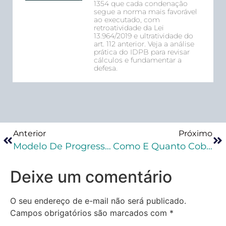
1354 que cada condenação
segue a norma mais favorável
ao executado, com
retroatividade da Lei
13.964/2019 e ultratividade do
art. 112 anterior. Veja a análise
prática do IDPB para revisar
cálculos e fundamentar a
defesa.
Anterior
Próximo
Modelo De Progressão De Regime
Como E Quanto Cobrar De Honorários Na Advocacia Criminal
Deixe um comentário
O seu endereço de e-mail não será publicado.
Campos obrigatórios são marcados com
*