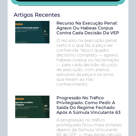
Artigos Recentes
Recurso Na Execução Penal:
Agravo Ou Habeas Corpus
Contra Cada Decisão Da VEP
O recurso na execução penal
certo é o que faz a peça ser
conhecida. Veja o quadro
decisório completo — agravo,
habeas corpus ou reclamação
— para cada decisão do juízo
da execução, com prazos,
estrutura da peça e os erros
que levam ao não
conhecimento.
Progressão No Tráfico
Privilegiado: Como Pedir A
Saída Do Regime Fechado
Após A Súmula Vinculante 63
A progressão no tráfico
privilegiado ficou mais simples
depois da Súmula Vinculante
63 do STF — mas exige cálculo