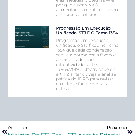
por que a pena NÃO
aumentou, ao contrário do que
a imprensa noticiou.
Progressão Em Execução
Unificada: STJ E O Tema 1354
Progressão em execução
unificada: o STJ fixou no Tema
1354 que cada condenação
segue a norma mais favorável
ao executado, com
retroatividade da Lei
13.964/2019 e ultratividade do
art. 112 anterior. Veja a análise
prática do IDPB para revisar
cálculos e fundamentar a
defesa.
Anterior
Próximo