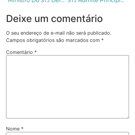
Ministro Do STJ Deferiu Liminar Em Habeas Corpus Para Determinar Que Fração De Progressão De Crime Comum Seja Utilizada Em Condenação Por Tráfico
STJ Admite Princípio Da Insignificância Para Reincidente
Deixe um comentário
O seu endereço de e-mail não será publicado.
Campos obrigatórios são marcados com
*
Comentário
*
Nome
*