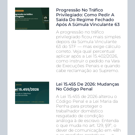
Progressão No Tráfico
Privilegiado: Como Pedir A
Saída Do Regime Fechado
Após A Súmula Vinculante 63
A progressão no tráfico
privilegiado ficou mais simples
depois da Súmula Vinculante
63 do STF — mas exige cálculo
correto. Veja qual percentual
aplicar após a Lei 15.402/2026,
como instruir o pedido na Vara
de Execuções Penais e quando
cabe reclamação ao Supremo.
Lei 15.455 De 2026: Mudanças
No Código Penal
A Lei 15.455 de 2026 alterou o
Código Penal e a Lei Maria da
Penha para proteger o
trabalhador doméstico
resgatado de condição
análoga à de escravo. Entenda
o que muda no art. 129, §9º, o
dever de comunicação em 48h
e as medidas protetivas — e