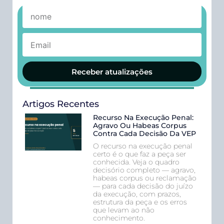
Receber atualizações
Artigos Recentes
Recurso Na Execução Penal:
Agravo Ou Habeas Corpus
Contra Cada Decisão Da VEP
O recurso na execução penal
certo é o que faz a peça ser
conhecida. Veja o quadro
decisório completo — agravo,
habeas corpus ou reclamação
— para cada decisão do juízo
da execução, com prazos,
estrutura da peça e os erros
que levam ao não
conhecimento.