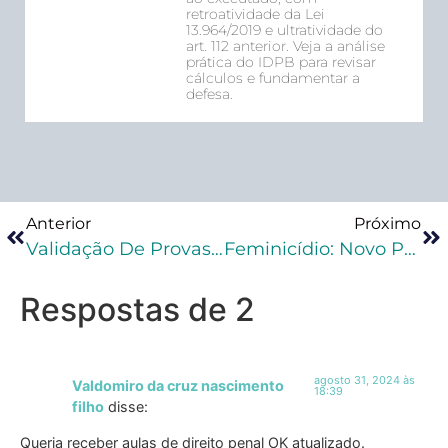
retroatividade da Lei
13.964/2019 e ultratividade do
art. 112 anterior. Veja a análise
prática do IDPB para revisar
cálculos e fundamentar a
defesa.
Anterior
Próximo
Validação De Provas Obtidas Em Lixo Descartado: Reflexões Para Advogados Criminalistas
Feminicídio: Novo Projeto De Lei Choca Ao Aumentar Pena Mínima Para 20 Anos!
Respostas de 2
agosto 31, 2024 às
Valdomiro da cruz nascimento
18:39
filho
disse:
Queria receber aulas de direito penal OK atualizado.