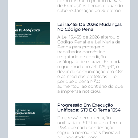
como instruir o pedido na Vara
de Execuções Penais e quando
cabe reclamação ao Supremo.
Lei 15.455 De 2026: Mudanças
No Código Penal
A Lei 15.455 de 2026 alterou o
Código Penal e a Lei Maria da
Penha para proteger o
trabalhador doméstico
resgatado de condição
análoga à de escravo. Entenda
o que muda no art. 129, §9º, o
dever de comunicação em 48h
e as medidas protetivas — e
por que a pena NÃO
aumentou, ao contrário do que
a imprensa noticiou.
Progressão Em Execução
Unificada: STJ E O Tema 1354
Progressão em execução
unificada: o STJ fixou no Tema
1354 que cada condenação
segue a norma mais favorável
ao executado, com