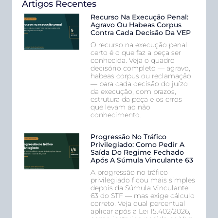
Artigos Recentes
Recurso Na Execução Penal:
Agravo Ou Habeas Corpus
Contra Cada Decisão Da VEP
O recurso na execução penal
certo é o que faz a peça ser
conhecida. Veja o quadro
decisório completo — agravo,
habeas corpus ou reclamação
— para cada decisão do juízo
da execução, com prazos,
estrutura da peça e os erros
que levam ao não
conhecimento.
Progressão No Tráfico
Privilegiado: Como Pedir A
Saída Do Regime Fechado
Após A Súmula Vinculante 63
A progressão no tráfico
privilegiado ficou mais simples
depois da Súmula Vinculante
63 do STF — mas exige cálculo
correto. Veja qual percentual
aplicar após a Lei 15.402/2026,