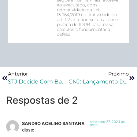
ao executado, com
retroatividade da Lei
13.964/2019 e ultratividade do
art. 112 anterior. Veja a análise
prática do IDPB para revisar
cálculos e fundamentar a
defesa.
Anterior
Próximo
STJ Decide Com Base Na Resolução N. 474 Do CNJ Sobre Mitigação Da Imposição Do Art. 105 Da LEP
CNJ: Lançamento Do Módulo De Medidas Diversas Da Prisão E Integração SEEU
Respostas de 2
setembro 27, 2024 às
SANDRO ACELINO SANTANA
09:33
disse: