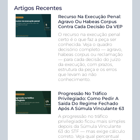
Artigos Recentes
Recurso Na Execução Penal:
Agravo Ou Habeas Corpus
Contra Cada Decisão Da VEP
O recurso na execução penal
certo é o que faz a peça ser
conhecida. Veja o quadro
decisório completo — agravo,
habeas corpus ou reclamação
— para cada decisão do juízo
da execução, com prazos,
estrutura da peça e os erros
que levam ao não
conhecimento.
Progressão No Tráfico
Privilegiado: Como Pedir A
Saída Do Regime Fechado
Após A Súmula Vinculante 63
A progressão no tráfico
privilegiado ficou mais simples
depois da Súmula Vinculante
63 do STF — mas exige cálculo
correto. Veja qual percentual