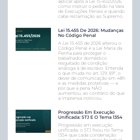
aplicar após a Lei 15.402/2026,
como instruir o pedido na Vara
de Execuções Penais e quando
cabe reclamação ao Supremo.
Lei 15.455 De 2026: Mudanças
No Código Penal
A Lei 15.455 de 2026 alterou o
Código Penal e a Lei Maria da
Penha para proteger o
trabalhador doméstico
resgatado de condição
análoga à de escravo. Entenda
o que muda no art. 129, §9º, o
dever de comunicação em 48h
e as medidas protetivas — e
por que a pena NÃO
aumentou, ao contrário do que
a imprensa noticiou.
Progressão Em Execução
Unificada: STJ E O Tema 1354
Progressão em execução
unificada: o STJ fixou no Tema
1354 que cada condenação
segue a norma mais favorável