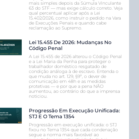
mais simples depois da Súmula Vinculante
63 do STF — mas exige cálculo correto. Veja
qual percentual aplicar após a Lei
15.402/2026, como instruir o pedido na Vara
de Execuções Penais e quando cabe
reclamação ao Supremo.
Lei 15.455 De 2026: Mudanças No
Código Penal
A Lei 15.455 de 2026 alterou o Código Penal
e a Lei Maria da Penha para proteger o
trabalhador doméstico resgatado de
condição análoga à de escravo. Entenda o
que muda no art. 129, §9º, o dever de
comunicação em 48h e as medidas
protetivas — e por que a pena NÃO
aumentou, ao contrário do que a imprensa
noticiou.
Progressão Em Execução Unificada:
STJ E O Tema 1354
Progressão em execução unificada: o STJ
fixou no Tema 1354 que cada condenação
segue a norma mais favorável ao