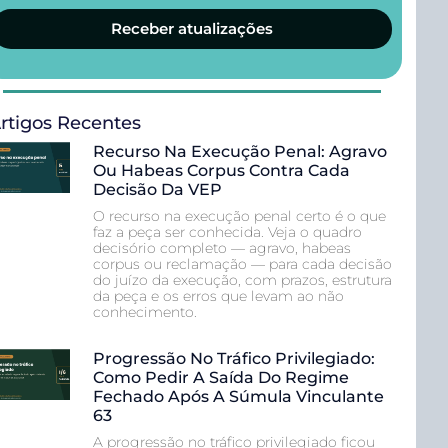
Receber atualizações
rtigos Recentes
Recurso Na Execução Penal: Agravo
Ou Habeas Corpus Contra Cada
Decisão Da VEP
O recurso na execução penal certo é o que
faz a peça ser conhecida. Veja o quadro
decisório completo — agravo, habeas
corpus ou reclamação — para cada decisão
do juízo da execução, com prazos, estrutura
da peça e os erros que levam ao não
conhecimento.
Progressão No Tráfico Privilegiado:
Como Pedir A Saída Do Regime
Fechado Após A Súmula Vinculante
63
A progressão no tráfico privilegiado ficou