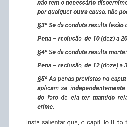
não tem o necessário discernimen
por qualquer outra causa, não pod
§3º Se da conduta resulta lesão 
Pena – reclusão, de 10 (dez) a 20
§4º Se da conduta resulta morte:
Pena – reclusão, de 12 (doze) a 3
§5º As penas previstas no caput 
aplicam-se inde­pendentemente
do fato de ela ter mantido rel
crime.
Insta salientar que, o capítulo II do