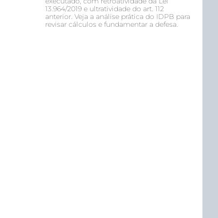
executado, com retroatividade da Lei
13.964/2019 e ultratividade do art. 112
anterior. Veja a análise prática do IDPB para
revisar cálculos e fundamentar a defesa.