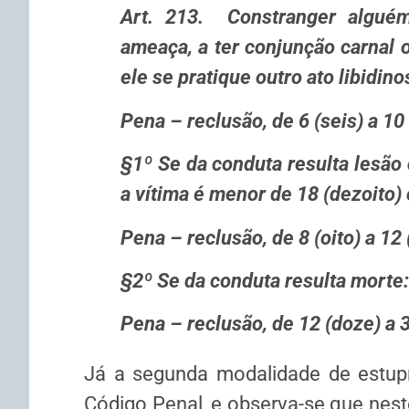
Art. 213. Constranger alguém
ameaça, a ter conjunção carnal o
ele se pratique outro ato libid
Pena – reclusão, de 6 (seis) a 
§1º Se da conduta resulta lesão 
a vítima é menor de 18 (dezoito) 
Pena – reclusão, de 8 (oito) 
§2º Se da conduta resulta morte:
Pena – reclusão, de 12 (doze) a 3
Já a segunda modalidade de estupro
Código Pe­nal, e observa-se que nest