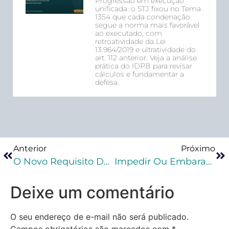
Progressão em execução
unificada: o STJ fixou no Tema
1354 que cada condenação
segue a norma mais favorável
ao executado, com
retroatividade da Lei
13.964/2019 e ultratividade do
art. 112 anterior. Veja a análise
prática do IDPB para revisar
cálculos e fundamentar a
defesa.
Anterior
Próximo
O Novo Requisito Do Livramento Condicional Trazido Pelo Pacote Anticrime
Impedir Ou Embaraçar Investigação Penal De Organização Criminosa É Crime Material
Deixe um comentário
O seu endereço de e-mail não será publicado.