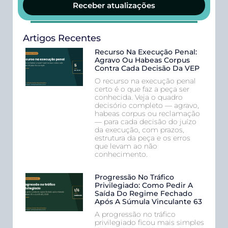
Receber atualizações
Artigos Recentes
Recurso Na Execução Penal:
Agravo Ou Habeas Corpus
Contra Cada Decisão Da VEP
O recurso na execução penal
certo é o que faz a peça ser
conhecida. Veja o quadro
decisório completo — agravo,
habeas corpus ou reclamação
— para cada decisão do juízo
da execução, com prazos,
estrutura da peça e os erros
que levam ao não
conhecimento.
Progressão No Tráfico
Privilegiado: Como Pedir A
Saída Do Regime Fechado
Após A Súmula Vinculante 63
A progressão no tráfico
privilegiado ficou mais simples