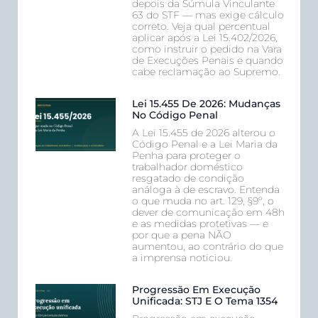
depois da Súmula Vinculante
63 do STF — mas exige cálculo
correto. Veja qual percentual
aplicar após a Lei 15.402/2026,
como instruir o pedido na Vara
de Execuções Penais e quando
cabe reclamação ao Supremo.
Lei 15.455 De 2026: Mudanças
No Código Penal
A Lei 15.455 de 2026 alterou o
Código Penal e a Lei Maria da
Penha para proteger o
trabalhador doméstico
resgatado de condição
análoga à de escravo. Entenda
o que muda no art. 129, §9º, o
dever de comunicação em 48h
e as medidas protetivas — e
por que a pena NÃO
aumentou, ao contrário do que
a imprensa noticiou.
Progressão Em Execução
Unificada: STJ E O Tema 1354