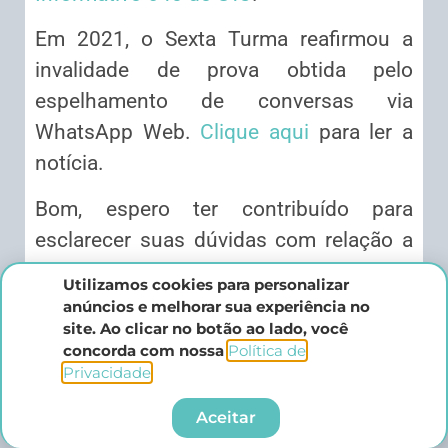
Em 2021, o Sexta Turma reafirmou a
invalidade de prova obtida pelo
espelhamento de conversas via
WhatsApp Web.
Clique aqui
para ler a
notícia.
Bom, espero ter contribuído para
esclarecer suas dúvidas com relação a
este tema que é de suma relevância para
Utilizamos cookies para personalizar
a sua prática penal.
anúncios e melhorar sua experiência no
site. Ao clicar no botão ao lado, você
Caso tenha interesse em alavancar a
concorda com nossa
Política de
Privacidade
.​
sua carreira, considere investir no seu
sucesso profissional através de um
Aceitar
curso de prática na Advocacia Criminal.