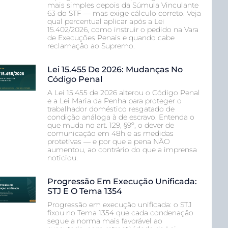
mais simples depois da Súmula Vinculante
63 do STF — mas exige cálculo correto. Veja
qual percentual aplicar após a Lei
15.402/2026, como instruir o pedido na Vara
de Execuções Penais e quando cabe
reclamação ao Supremo.
Lei 15.455 De 2026: Mudanças No
Código Penal
A Lei 15.455 de 2026 alterou o Código Penal
e a Lei Maria da Penha para proteger o
trabalhador doméstico resgatado de
condição análoga à de escravo. Entenda o
que muda no art. 129, §9º, o dever de
comunicação em 48h e as medidas
protetivas — e por que a pena NÃO
aumentou, ao contrário do que a imprensa
noticiou.
Progressão Em Execução Unificada:
STJ E O Tema 1354
Progressão em execução unificada: o STJ
fixou no Tema 1354 que cada condenação
segue a norma mais favorável ao