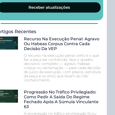
Receber atualizações
rtigos Recentes
Recurso Na Execução Penal: Agravo
Ou Habeas Corpus Contra Cada
Decisão Da VEP
O recurso na execução penal certo é o que
faz a peça ser conhecida. Veja o quadro
decisório completo — agravo, habeas
corpus ou reclamação — para cada decisão
do juízo da execução, com prazos, estrutura
da peça e os erros que levam ao não
conhecimento.
Progressão No Tráfico Privilegiado:
Como Pedir A Saída Do Regime
Fechado Após A Súmula Vinculante
63
A progressão no tráfico privilegiado ficou