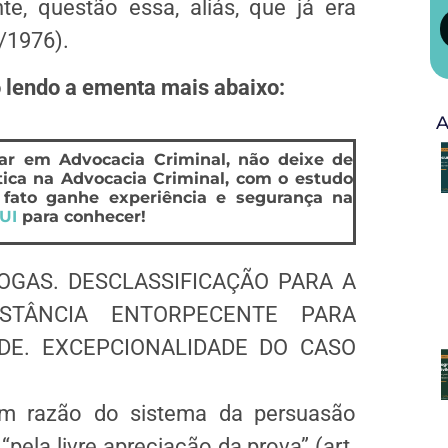
e, questão essa, aliás, que já era
8/1976).
 lendo a ementa mais abaixo:
A
ar em Advocacia Criminal, não deixe de
ica na Advocacia Criminal, com o estudo
 fato ganhe experiência e segurança na
UI
para conhecer!
OGAS. DESCLASSIFICAÇÃO PARA A
TÂNCIA ENTORPECENTE PARA
DE. EXCEPCIONALIDADE DO CASO
 em razão do sistema da persuasão
“pela livre apreciação da prova” (art.