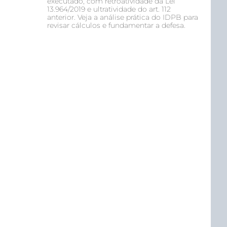
executado, com retroatividade da Lei
13.964/2019 e ultratividade do art. 112
anterior. Veja a análise prática do IDPB para
revisar cálculos e fundamentar a defesa.