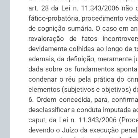
art. 28 da Lei n. 11.343/2006 não
fático-probatória, procedimento veda
de cognição sumária. O caso em aná
revaloração de fatos incontrov
devidamente colhidas ao longo de to
ademais, da definição, meramente jur
dada sobre os fundamentos apontad
condenar o réu pela prática do crim
elementos (subjetivos e objetivos) do
6. Ordem concedida, para, confirmad
desclassificar a conduta imputada ao 
caput, da Lei n. 11.343/2006 (Proc
devendo o Juízo da execução pena