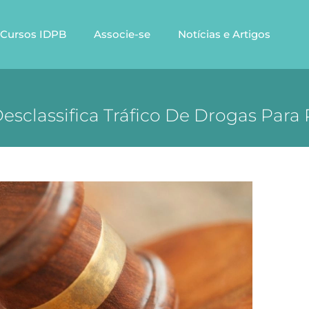
Cursos IDPB
Associe-se
Notícias e Artigos
Desclassifica Tráfico De Drogas Para 