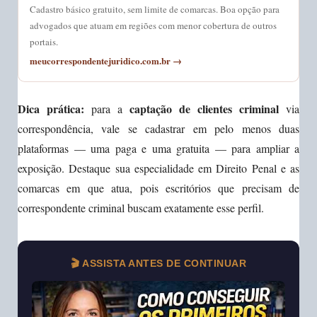
Cadastro básico gratuito, sem limite de comarcas. Boa opção para
advogados que atuam em regiões com menor cobertura de outros
portais.
meucorrespondentejuridico.com.br →
Dica prática:
captação de clientes criminal
para a
via
correspondência, vale se cadastrar em pelo menos duas
plataformas — uma paga e uma gratuita — para ampliar a
exposição. Destaque sua especialidade em Direito Penal e as
comarcas em que atua, pois escritórios que precisam de
correspondente criminal buscam exatamente esse perfil.
🎬 ASSISTA ANTES DE CONTINUAR