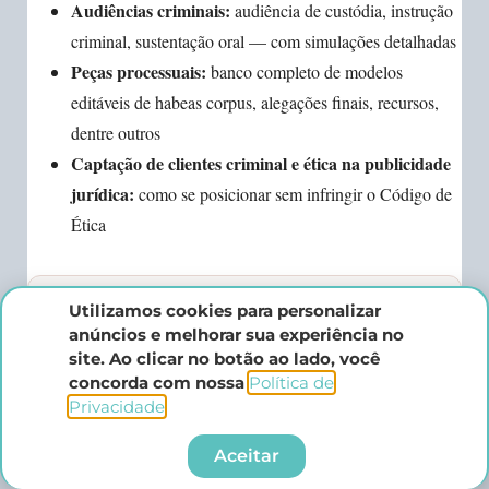
Audiências criminais:
audiência de custódia, instrução
criminal, sustentação oral — com simulações detalhadas
Peças processuais:
banco completo de modelos
editáveis de habeas corpus, alegações finais, recursos,
dentre outros
Captação de clientes criminal e ética na publicidade
jurídica:
como se posicionar sem infringir o Código de
Ética
Utilizamos cookies para personalizar
📩 Quer mais conteúdo sobre como
anúncios e melhorar sua experiência no
começar na advocacia criminal?
site. Ao clicar no botão ao lado, você
concorda com nossa
Política de
Cadastre seu e-mail e receba jurisprudência atualizada, dicas
Privacidade
.​
práticas e estratégias de carreira direto na sua caixa de
entrada.
Aceitar