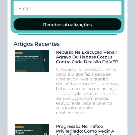
Receber atualizações
Artigos Recentes
Recurso Na Execução Penal:
Agravo Ou Habeas Corpus
Contra Cada Decisão Da VEP
O recurso na execução penal
certo é o que faz a peça ser
conhecida. Veja o quadro
decisório completo — agravo,
habeas corpus ou reclamação
— para cada decisão do juízo
da execução, com prazos,
estrutura da peça e os erros
que levam ao não
conhecimento.
Progressão No Tráfico
Privilegiado: Como Pedir A