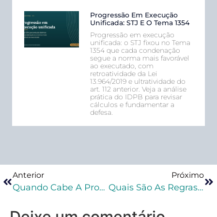
Progressão Em Execução
Unificada: STJ E O Tema 1354
Progressão em execução
unificada: o STJ fixou no Tema
1354 que cada condenação
segue a norma mais favorável
ao executado, com
retroatividade da Lei
13.964/2019 e ultratividade do
art. 112 anterior. Veja a análise
prática do IDPB para revisar
cálculos e fundamentar a
defesa.
Anterior
Próximo
Quando Cabe A Progressão De Regime?
Quais São As Regras Do Livramento Condicional?
Deixe um comentário