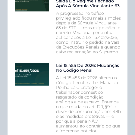
Saída Do Regime Fechado
Após A Súmula Vinculante 63
A progressão no tráfico
privilegiado ficou mais simples
depois da Súmula Vinculante
63 do STF — mas exige cálculo
correto. Veja qual percentual
aplicar após a Lei 15.402/2026,
como instruir o pedido na Vara
de Execuções Penais e quando
cabe reclamação ao Supremo.
Lei 15.455 De 2026: Mudanças
No Código Penal
A Lei 15.455 de 2026 alterou o
Código Penal e a Lei Maria da
Penha para proteger o
trabalhador doméstico
resgatado de condição
análoga à de escravo. Entenda
o que muda no art. 129, §9º, o
dever de comunicação em 48h
e as medidas protetivas — e
por que a pena NÃO
aumentou, ao contrário do que
a imprensa noticiou.