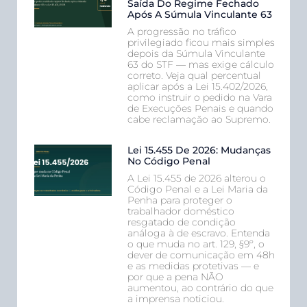
Saída Do Regime Fechado
Após A Súmula Vinculante 63
A progressão no tráfico
privilegiado ficou mais simples
depois da Súmula Vinculante
63 do STF — mas exige cálculo
correto. Veja qual percentual
aplicar após a Lei 15.402/2026,
como instruir o pedido na Vara
de Execuções Penais e quando
cabe reclamação ao Supremo.
Lei 15.455 De 2026: Mudanças
No Código Penal
A Lei 15.455 de 2026 alterou o
Código Penal e a Lei Maria da
Penha para proteger o
trabalhador doméstico
resgatado de condição
análoga à de escravo. Entenda
o que muda no art. 129, §9º, o
dever de comunicação em 48h
e as medidas protetivas — e
por que a pena NÃO
aumentou, ao contrário do que
a imprensa noticiou.