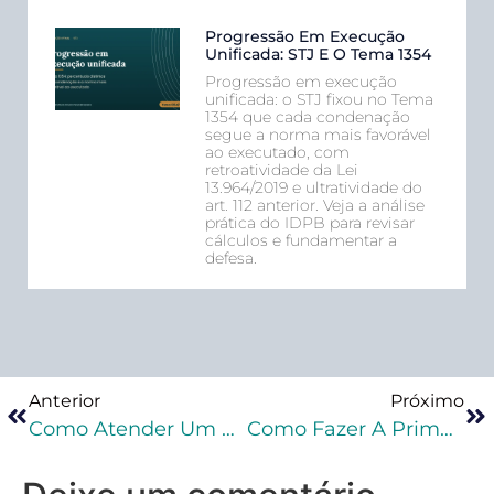
Progressão Em Execução
Unificada: STJ E O Tema 1354
Progressão em execução
unificada: o STJ fixou no Tema
1354 que cada condenação
segue a norma mais favorável
ao executado, com
retroatividade da Lei
13.964/2019 e ultratividade do
art. 112 anterior. Veja a análise
prática do IDPB para revisar
cálculos e fundamentar a
defesa.
Anterior
Próximo
Como Atender Um Cliente Criminal?
Como Fazer A Primeira Audiência De Custódia Sozinho?