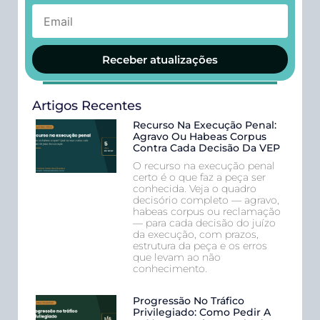
Receber atualizações
Artigos Recentes
Recurso Na Execução Penal:
Agravo Ou Habeas Corpus
Contra Cada Decisão Da VEP
O recurso na execução penal
certo é o que faz a peça ser
conhecida. Veja o quadro
decisório completo — agravo,
habeas corpus ou reclamação
— para cada decisão do juízo
da execução, com prazos,
estrutura da peça e os erros
que levam ao não
conhecimento.
Progressão No Tráfico
Privilegiado: Como Pedir A