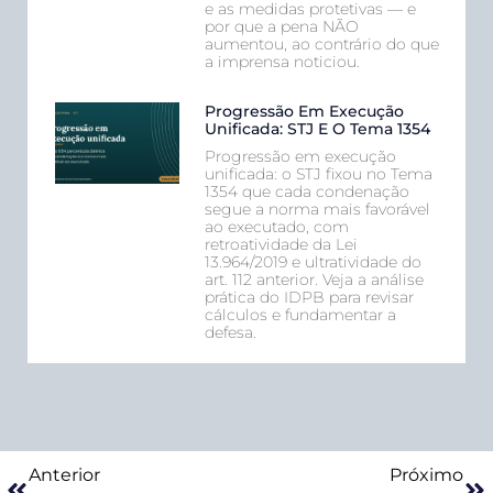
e as medidas protetivas — e
por que a pena NÃO
aumentou, ao contrário do que
a imprensa noticiou.
Progressão Em Execução
Unificada: STJ E O Tema 1354
Progressão em execução
unificada: o STJ fixou no Tema
1354 que cada condenação
segue a norma mais favorável
ao executado, com
retroatividade da Lei
13.964/2019 e ultratividade do
art. 112 anterior. Veja a análise
prática do IDPB para revisar
cálculos e fundamentar a
defesa.
Anterior
Próximo