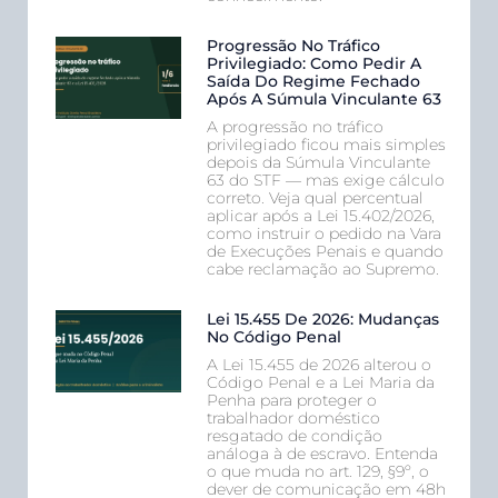
Progressão No Tráfico
Privilegiado: Como Pedir A
Saída Do Regime Fechado
Após A Súmula Vinculante 63
A progressão no tráfico
privilegiado ficou mais simples
depois da Súmula Vinculante
63 do STF — mas exige cálculo
correto. Veja qual percentual
aplicar após a Lei 15.402/2026,
como instruir o pedido na Vara
de Execuções Penais e quando
cabe reclamação ao Supremo.
Lei 15.455 De 2026: Mudanças
No Código Penal
A Lei 15.455 de 2026 alterou o
Código Penal e a Lei Maria da
Penha para proteger o
trabalhador doméstico
resgatado de condição
análoga à de escravo. Entenda
o que muda no art. 129, §9º, o
dever de comunicação em 48h