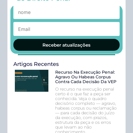
Receber atualizações
Artigos Recentes
Recurso Na Execução Penal:
Agravo Ou Habeas Corpus
Contra Cada Decisão Da VEP
O recurso na execução penal
certo é o que faz a peça ser
conhecida. Veja o quadro
decisório completo — agravo,
habeas corpus ou reclamação
— para cada decisão do juízo
da execução, com prazos,
estrutura da peça e os erros
que levam ao não
conhecimento.