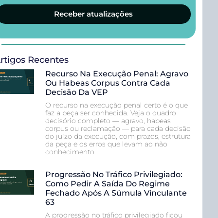
Receber atualizações
rtigos Recentes
Recurso Na Execução Penal: Agravo
Ou Habeas Corpus Contra Cada
Decisão Da VEP
O recurso na execução penal certo é o que
faz a peça ser conhecida. Veja o quadro
decisório completo — agravo, habeas
corpus ou reclamação — para cada decisão
do juízo da execução, com prazos, estrutura
da peça e os erros que levam ao não
conhecimento.
Progressão No Tráfico Privilegiado:
Como Pedir A Saída Do Regime
Fechado Após A Súmula Vinculante
63
A progressão no tráfico privilegiado ficou