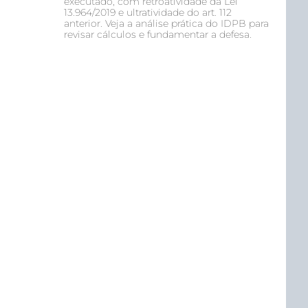
executado, com retroatividade da Lei
13.964/2019 e ultratividade do art. 112
anterior. Veja a análise prática do IDPB para
revisar cálculos e fundamentar a defesa.