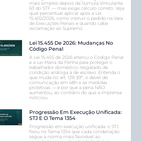
mais simples depois da Súmula Vinculante
63 do STF — mas exige cálculo correto. Veja
qual percentual aplicar após a Lei
15.402/2026, como instruir o pedido na Vara
de Execuções Penais e quando cabe
reclamação ao Supremo.
Lei 15.455 De 2026: Mudanças No
Código Penal
A Lei 15.455 de 2026 alterou o Código Penal
e a Lei Maria da Penha para proteger o
trabalhador doméstico resgatado de
condição análoga à de escravo. Entenda o
que muda no art. 129, §9º, o dever de
comunicação em 48h e as medidas
protetivas — e por que a pena NÃO
aumentou, ao contrário do que a imprensa
noticiou.
Progressão Em Execução Unificada:
STJ E O Tema 1354
Progressão em execução unificada: o STJ
fixou no Tema 1354 que cada condenação
segue a norma mais favorável ao