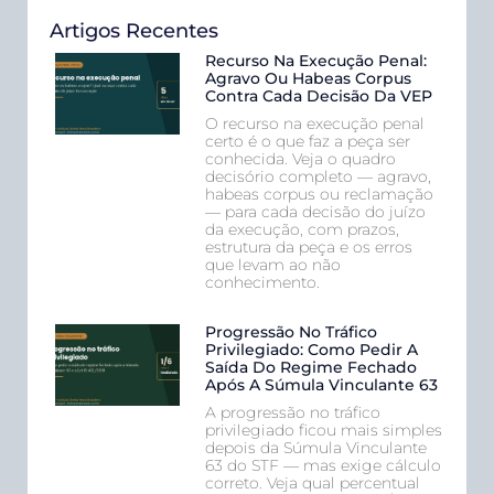
Artigos Recentes
Recurso Na Execução Penal:
Agravo Ou Habeas Corpus
Contra Cada Decisão Da VEP
O recurso na execução penal
certo é o que faz a peça ser
conhecida. Veja o quadro
decisório completo — agravo,
habeas corpus ou reclamação
— para cada decisão do juízo
da execução, com prazos,
estrutura da peça e os erros
que levam ao não
conhecimento.
Progressão No Tráfico
Privilegiado: Como Pedir A
Saída Do Regime Fechado
Após A Súmula Vinculante 63
A progressão no tráfico
privilegiado ficou mais simples
depois da Súmula Vinculante
63 do STF — mas exige cálculo
correto. Veja qual percentual