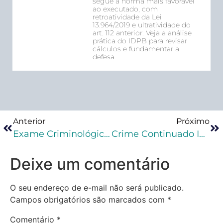
segue a norma mais favorável
ao executado, com
retroatividade da Lei
13.964/2019 e ultratividade do
art. 112 anterior. Veja a análise
prática do IDPB para revisar
cálculos e fundamentar a
defesa.
Anterior
Próximo
Exame Criminológico E Progressão De Regime: Impactos Da Lei 14.843 E A Jurisprudência Atual Do STJ
Crime Continuado Impede Celebração Do ANPP?Veja Decisão Importante
Deixe um comentário
O seu endereço de e-mail não será publicado.
Campos obrigatórios são marcados com
*
Comentário
*