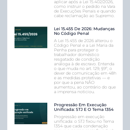
aplicar após a Lei 15.402/2026,
como instruir o pedido na Vara
de Execuções Penais e quando
cabe reclamação ao Supremo.
Lei 15.455 De 2026: Mudanças
No Código Penal
A Lei 15.455 de 2026 alterou o
Código Penal e a Lei Maria da
Penha para proteger o
trabalhador doméstico
resgatado de condição
análoga à de escravo. Entenda
o que muda no art. 129, §9º, o
dever de comunicação em 48h
e as medidas protetivas — e
por que a pena NÃO
aumentou, ao contrário do que
a imprensa noticiou.
Progressão Em Execução
Unificada: STJ E O Tema 1354
Progressão em execução
unificada: o STJ fixou no Tema
1354 que cada condenação