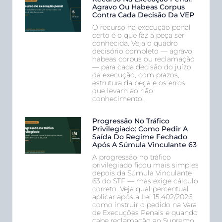
Agravo Ou Habeas Corpus
Contra Cada Decisão Da VEP
O recurso na execução penal
certo é o que faz a peça ser
conhecida. Veja o quadro
decisório completo — agravo,
habeas corpus ou reclamação
— para cada decisão do juízo
da execução, com prazos,
estrutura da peça e os erros
que levam ao não
conhecimento.
Progressão No Tráfico
Privilegiado: Como Pedir A
Saída Do Regime Fechado
Após A Súmula Vinculante 63
A progressão no tráfico
privilegiado ficou mais simples
depois da Súmula Vinculante
63 do STF — mas exige cálculo
correto. Veja qual percentual
aplicar após a Lei 15.402/2026,
como instruir o pedido na Vara
de Execuções Penais e quando
cabe reclamação ao Supremo.