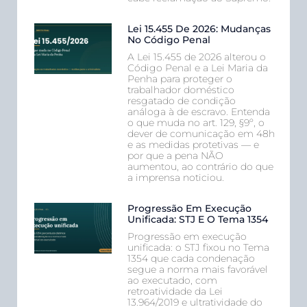
Lei 15.455 De 2026: Mudanças
No Código Penal
A Lei 15.455 de 2026 alterou o
Código Penal e a Lei Maria da
Penha para proteger o
trabalhador doméstico
resgatado de condição
análoga à de escravo. Entenda
o que muda no art. 129, §9º, o
dever de comunicação em 48h
e as medidas protetivas — e
por que a pena NÃO
aumentou, ao contrário do que
a imprensa noticiou.
Progressão Em Execução
Unificada: STJ E O Tema 1354
Progressão em execução
unificada: o STJ fixou no Tema
1354 que cada condenação
segue a norma mais favorável
ao executado, com
retroatividade da Lei
13.964/2019 e ultratividade do