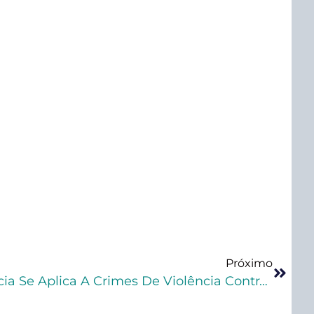
Próximo
Princípio Da Insignificância Se Aplica A Crimes De Violência Contra A Mulher? Ouça O Podcast