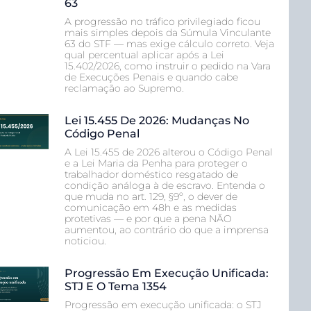
63
A progressão no tráfico privilegiado ficou
mais simples depois da Súmula Vinculante
63 do STF — mas exige cálculo correto. Veja
qual percentual aplicar após a Lei
15.402/2026, como instruir o pedido na Vara
de Execuções Penais e quando cabe
reclamação ao Supremo.
Lei 15.455 De 2026: Mudanças No
Código Penal
A Lei 15.455 de 2026 alterou o Código Penal
e a Lei Maria da Penha para proteger o
trabalhador doméstico resgatado de
condição análoga à de escravo. Entenda o
que muda no art. 129, §9º, o dever de
comunicação em 48h e as medidas
protetivas — e por que a pena NÃO
aumentou, ao contrário do que a imprensa
noticiou.
Progressão Em Execução Unificada:
STJ E O Tema 1354
Progressão em execução unificada: o STJ