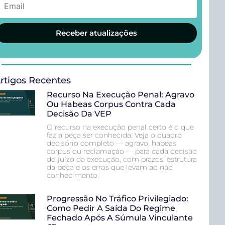
Receber atualizações
rtigos Recentes
Recurso Na Execução Penal: Agravo
Ou Habeas Corpus Contra Cada
Decisão Da VEP
O recurso na execução penal certo é o que
faz a peça ser conhecida. Veja o quadro
decisório completo — agravo, habeas
corpus ou reclamação — para cada decisão
do juízo da execução, com prazos, estrutura
da peça e os erros que levam ao não
conhecimento.
Progressão No Tráfico Privilegiado:
Como Pedir A Saída Do Regime
Fechado Após A Súmula Vinculante