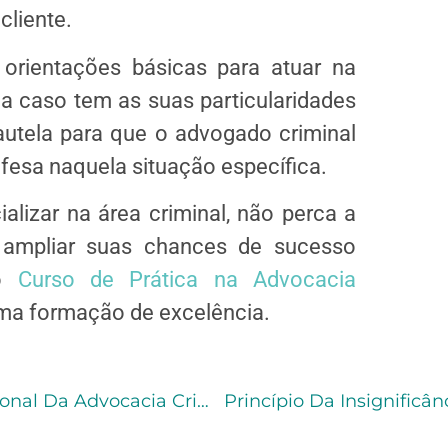
cliente.
orientações básicas para atuar na
a caso tem as suas particularidades
autela para que o advogado criminal
efesa naquela situação específica.
lizar na área criminal, não perca a
 ampliar suas chances de sucesso
no
Curso de Prática na Advocacia
ma formação de excelência.
Caso Do Jogador Robinho: Associação Nacional Da Advocacia Criminal Como Amicus Curiae E Entrega De Passaporte Ao STJ (PODCAST)