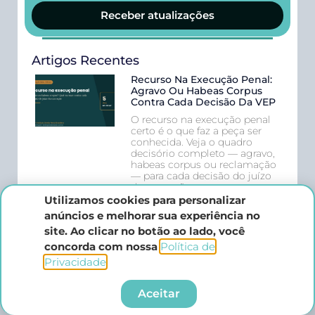
Receber atualizações
Artigos Recentes
Recurso Na Execução Penal:
Agravo Ou Habeas Corpus
Contra Cada Decisão Da VEP
O recurso na execução penal
certo é o que faz a peça ser
conhecida. Veja o quadro
decisório completo — agravo,
habeas corpus ou reclamação
— para cada decisão do juízo
da execução, com prazos,
estrutura da peça e os erros
Utilizamos cookies para personalizar
que levam ao não
anúncios e melhorar sua experiência no
conhecimento.
site. Ao clicar no botão ao lado, você
concorda com nossa
Política de
Progressão No Tráfico
Privacidade
.​
Privilegiado: Como Pedir A
Saída Do Regime Fechado
Após A Súmula Vinculante 63
Aceitar
A progressão no tráfico