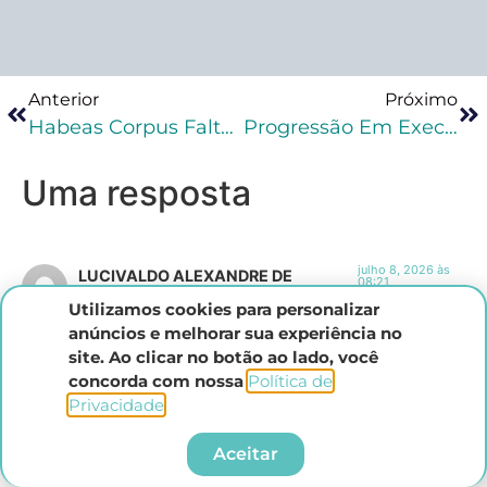
Anterior
Próximo
Habeas Corpus Falta Grave: Tese De Defesa
Progressão Em Execução Unificada: STJ E O Tema 1354
Uma resposta
julho 8, 2026 às
LUCIVALDO ALEXANDRE DE
08:21
MIRANDA
disse:
Utilizamos cookies para personalizar
anúncios e melhorar sua experiência no
Acompanho suas aulas através de videos há mais de 5
site. Ao clicar no botão ao lado, você
anos. Embora atue na area criminal há mais de 30 anos com
concorda com nossa
Política de
certa segurança, gosto de estar sempre atualizado. E isso é
Privacidade
.​
fundamental para quem quer atuar com seguranca.
Parabéns, Mestra!!!
Aceitar
Responder