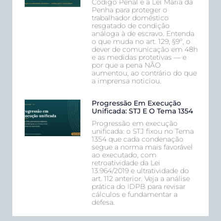
Código Penal e a Lei Maria da
Penha para proteger o
trabalhador doméstico
resgatado de condição
análoga à de escravo. Entenda
o que muda no art. 129, §9º, o
dever de comunicação em 48h
e as medidas protetivas — e
por que a pena NÃO
aumentou, ao contrário do que
a imprensa noticiou.
Progressão Em Execução
Unificada: STJ E O Tema 1354
Progressão em execução
unificada: o STJ fixou no Tema
1354 que cada condenação
segue a norma mais favorável
ao executado, com
retroatividade da Lei
13.964/2019 e ultratividade do
art. 112 anterior. Veja a análise
prática do IDPB para revisar
cálculos e fundamentar a
defesa.