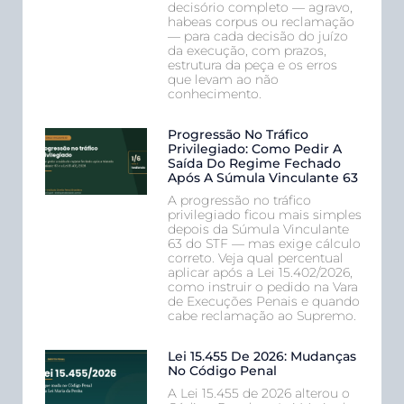
decisório completo — agravo,
habeas corpus ou reclamação
— para cada decisão do juízo
da execução, com prazos,
estrutura da peça e os erros
que levam ao não
conhecimento.
Progressão No Tráfico
Privilegiado: Como Pedir A
Saída Do Regime Fechado
Após A Súmula Vinculante 63
A progressão no tráfico
privilegiado ficou mais simples
depois da Súmula Vinculante
63 do STF — mas exige cálculo
correto. Veja qual percentual
aplicar após a Lei 15.402/2026,
como instruir o pedido na Vara
de Execuções Penais e quando
cabe reclamação ao Supremo.
Lei 15.455 De 2026: Mudanças
No Código Penal
A Lei 15.455 de 2026 alterou o