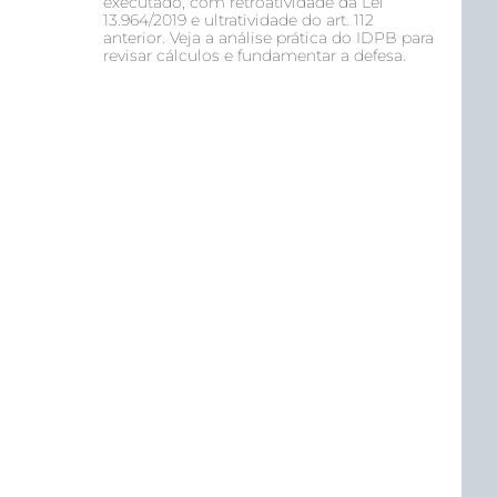
executado, com retroatividade da Lei
13.964/2019 e ultratividade do art. 112
anterior. Veja a análise prática do IDPB para
revisar cálculos e fundamentar a defesa.