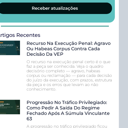
Receber atualizações
rtigos Recentes
Recurso Na Execução Penal: Agravo
Ou Habeas Corpus Contra Cada
Decisão Da VEP
O recurso na execução penal certo é o que
faz a peça ser conhecida. Veja o quadro
decisório completo — agravo, habeas
corpus ou reclamação — para cada decisão
do juízo da execução, com prazos, estrutura
da peça e os erros que levam ao não
conhecimento.
Progressão No Tráfico Privilegiado:
Como Pedir A Saída Do Regime
Fechado Após A Súmula Vinculante
63
A progressão no tráfico privilegiado ficou