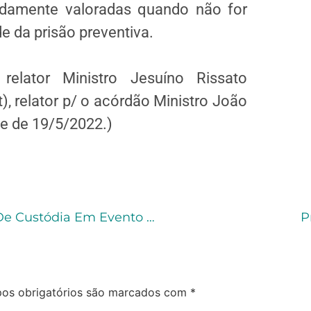
vidamente valoradas quando não for
e da prisão preventiva.
lator Ministro Jesuíno Rissato
 relator p/ o acórdão Ministro João
e de 19/5/2022.)
CNJ Divulga Experiência Com Audiências De Custódia Em Evento Da ONU
P
os obrigatórios são marcados com
*