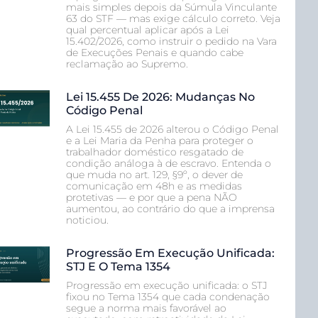
mais simples depois da Súmula Vinculante
63 do STF — mas exige cálculo correto. Veja
qual percentual aplicar após a Lei
15.402/2026, como instruir o pedido na Vara
de Execuções Penais e quando cabe
reclamação ao Supremo.
Lei 15.455 De 2026: Mudanças No
Código Penal
A Lei 15.455 de 2026 alterou o Código Penal
e a Lei Maria da Penha para proteger o
trabalhador doméstico resgatado de
condição análoga à de escravo. Entenda o
que muda no art. 129, §9º, o dever de
comunicação em 48h e as medidas
protetivas — e por que a pena NÃO
aumentou, ao contrário do que a imprensa
noticiou.
Progressão Em Execução Unificada:
STJ E O Tema 1354
Progressão em execução unificada: o STJ
fixou no Tema 1354 que cada condenação
segue a norma mais favorável ao