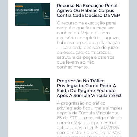
Recurso Na Execução Penal:
Agravo Ou Habeas Corpus
Contra Cada Decisão Da VEP
O recurso na execução penal
certo é o que faz a peça ser
conhecida. Veja o quadro
decisório completo — agravo,
habeas corpus ou reclamação
— para cada decisão do juízo
da execução, com prazos,
estrutura da peça e os erros
que levam ao não
conhecimento.
Progressão No Tráfico
Privilegiado: Como Pedir A
Saída Do Regime Fechado
Após A Súmula Vinculante 63
A progressão no tráfico
privilegiado ficou mais simples
depois da Súmula Vinculante
63 do STF — mas exige cálculo
correto. Veja qual percentual
aplicar após a Lei 15.402/2026,
como instruir o pedido na Vara