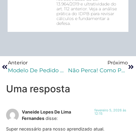
13.964/2019 e ultratividade do
art. 112 anterior. Veja a análise
prática do IDPB para revisar
cálculos e fundamentar a
defesa.
Anterior
Próximo
Modelo De Pedido De Remição ENCCEJA
Não Perca! Como Pedir Liberdade Provisória Em Audiência De Custódia?
Uma resposta
fevereiro 5, 2026 às
Vaneide Lopes De Lima
12:15
Fernandes
disse:
Super necessário para nosso aprendizado atual.