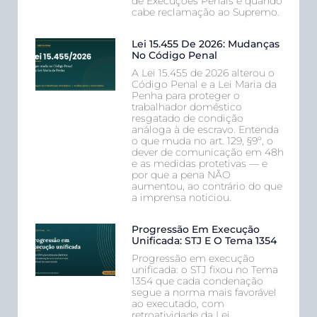
de Execuções Penais e quando
cabe reclamação ao Supremo.
Lei 15.455 De 2026: Mudanças
No Código Penal
A Lei 15.455 de 2026 alterou o
Código Penal e a Lei Maria da
Penha para proteger o
trabalhador doméstico
resgatado de condição
análoga à de escravo. Entenda
o que muda no art. 129, §9º, o
dever de comunicação em 48h
e as medidas protetivas — e
por que a pena NÃO
aumentou, ao contrário do que
a imprensa noticiou.
Progressão Em Execução
Unificada: STJ E O Tema 1354
Progressão em execução
unificada: o STJ fixou no Tema
1354 que cada condenação
segue a norma mais favorável
ao executado, com
retroatividade da Lei