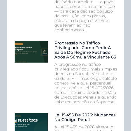
decisório completo — agravo,
habeas corpus ou reclamação
— para cada decisão do juízo
da execução, com prazos,
estrutura da peça e os erros
que levam ao não
conhecimento.
Progressão No Tráfico
Privilegiado: Como Pedir A
Saída Do Regime Fechado
Após A Súmula Vinculante 63
A progressão no tráfico
privilegiado ficou mais simples
depois da Súmula Vinculante
63 do STF — mas exige cálculo
correto. Veja qual percentual
aplicar após a Lei 15.402/2026,
como instruir o pedido na Vara
de Execuções Penais e quando
cabe reclamação ao Supremo.
Lei 15.455 De 2026: Mudanças
No Código Penal
A Lei 15.455 de 2026 alterou o