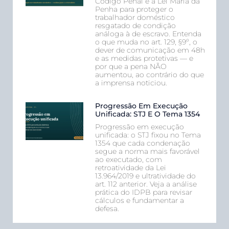
Código Penal e a Lei Maria da
Penha para proteger o
trabalhador doméstico
resgatado de condição
análoga à de escravo. Entenda
o que muda no art. 129, §9º, o
dever de comunicação em 48h
e as medidas protetivas — e
por que a pena NÃO
aumentou, ao contrário do que
a imprensa noticiou.
Progressão Em Execução
Unificada: STJ E O Tema 1354
Progressão em execução
unificada: o STJ fixou no Tema
1354 que cada condenação
segue a norma mais favorável
ao executado, com
retroatividade da Lei
13.964/2019 e ultratividade do
art. 112 anterior. Veja a análise
prática do IDPB para revisar
cálculos e fundamentar a
defesa.