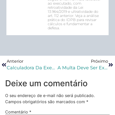
ao executado, com
retroatividade da Lei
13.964/2019 e ultratividade do
art. 112 anterior. Veja a análise
prática do IDPB para revisar
cálculos e fundamentar a
defesa.
Anterior
Próximo
Calculadora Da Execução Penal: Como Fazer Cálculos Na Execução Penal?
A Multa Deve Ser Executada Exclusivamente Pelo Ministério Público?
Deixe um comentário
O seu endereço de e-mail não será publicado.
Campos obrigatórios são marcados com
*
Comentário
*