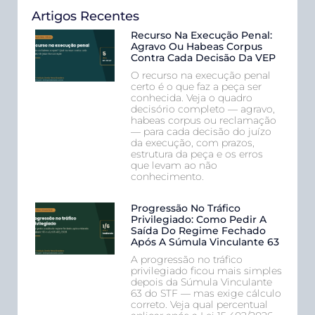
Artigos Recentes
Recurso Na Execução Penal:
Agravo Ou Habeas Corpus
Contra Cada Decisão Da VEP
O recurso na execução penal
certo é o que faz a peça ser
conhecida. Veja o quadro
decisório completo — agravo,
habeas corpus ou reclamação
— para cada decisão do juízo
da execução, com prazos,
estrutura da peça e os erros
que levam ao não
conhecimento.
Progressão No Tráfico
Privilegiado: Como Pedir A
Saída Do Regime Fechado
Após A Súmula Vinculante 63
A progressão no tráfico
privilegiado ficou mais simples
depois da Súmula Vinculante
63 do STF — mas exige cálculo
correto. Veja qual percentual