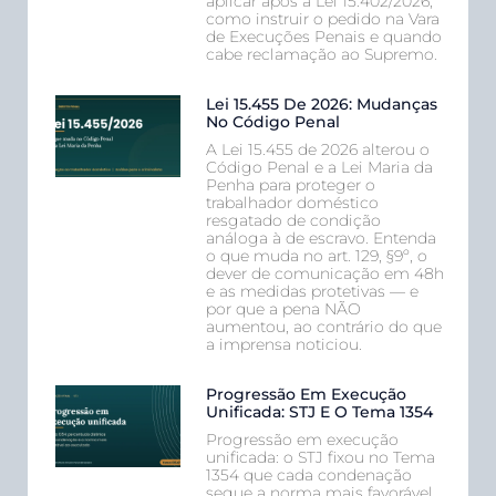
aplicar após a Lei 15.402/2026,
como instruir o pedido na Vara
de Execuções Penais e quando
cabe reclamação ao Supremo.
Lei 15.455 De 2026: Mudanças
No Código Penal
A Lei 15.455 de 2026 alterou o
Código Penal e a Lei Maria da
Penha para proteger o
trabalhador doméstico
resgatado de condição
análoga à de escravo. Entenda
o que muda no art. 129, §9º, o
dever de comunicação em 48h
e as medidas protetivas — e
por que a pena NÃO
aumentou, ao contrário do que
a imprensa noticiou.
Progressão Em Execução
Unificada: STJ E O Tema 1354
Progressão em execução
unificada: o STJ fixou no Tema
1354 que cada condenação
segue a norma mais favorável