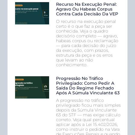
Recurso Na Execução Penal:
Agravo Ou Habeas Corpus
Contra Cada Decisão Da VEP
O recurso na execução penal
certo é o que faz a peça ser
conhecida. Veja o quadro
decisório completo — agravo,
habeas corpus ou reclamação
— para cada decisão do juízo
da execução, com prazos,
estrutura da peça e os erros
que levam ao não
conhecimento.
Progressão No Tráfico
Privilegiado: Como Pedir A
Saída Do Regime Fechado
Após A Súmula Vinculante 63
A progressão no tráfico
privilegiado ficou mais simples
depois da Súmula Vinculante
63 do STF — mas exige cálculo
correto. Veja qual percentual
aplicar após a Lei 15.402/2026,
como instruir o pedido na Vara
de Execuções Penais e quando