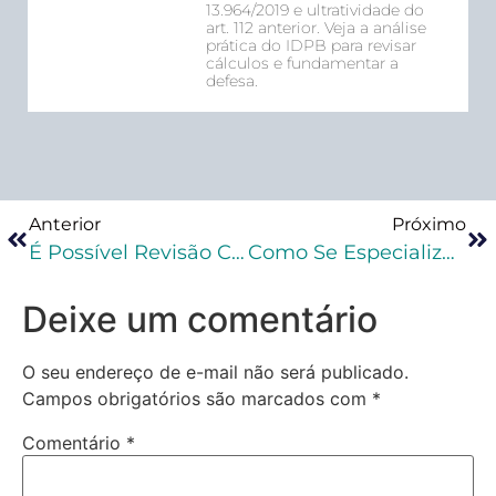
13.964/2019 e ultratividade do
art. 112 anterior. Veja a análise
prática do IDPB para revisar
cálculos e fundamentar a
defesa.
Anterior
Próximo
É Possível Revisão Criminal Contra Decisão Monocrática Que Restabeleceu Sentença Condenatória?
Como Se Especializar Em Direito Penal?
Deixe um comentário
O seu endereço de e-mail não será publicado.
Campos obrigatórios são marcados com
*
Comentário
*