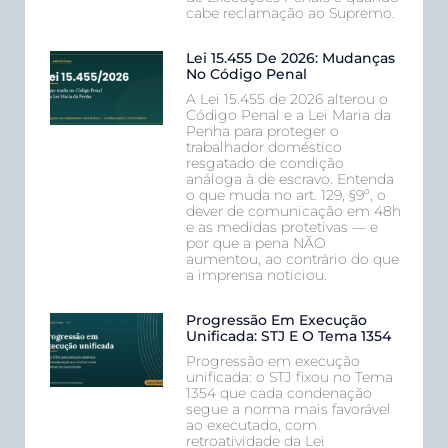
cabe reclamação ao Supremo.
Lei 15.455 De 2026: Mudanças
No Código Penal
A Lei 15.455 de 2026 alterou o
Código Penal e a Lei Maria da
Penha para proteger o
trabalhador doméstico
resgatado de condição
análoga à de escravo. Entenda
o que muda no art. 129, §9º, o
dever de comunicação em 48h
e as medidas protetivas — e
por que a pena NÃO
aumentou, ao contrário do que
a imprensa noticiou.
Progressão Em Execução
Unificada: STJ E O Tema 1354
Progressão em execução
unificada: o STJ fixou no Tema
1354 que cada condenação
segue a norma mais favorável
ao executado, com
retroatividade da Lei