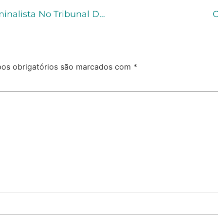
Prática Penal: A Atuação Do Advogado Criminalista No Tribunal Do Júri
C
os obrigatórios são marcados com
*