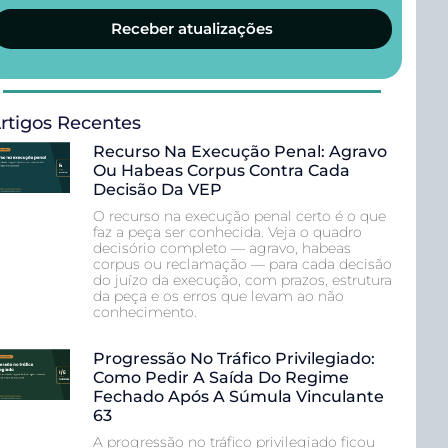
Receber atualizações
rtigos Recentes
Recurso Na Execução Penal: Agravo
Ou Habeas Corpus Contra Cada
Decisão Da VEP
O recurso na execução penal certo é o que
faz a peça ser conhecida. Veja o quadro
decisório completo — agravo, habeas
corpus ou reclamação — para cada decisão
do juízo da execução, com prazos, estrutura
da peça e os erros que levam ao não
conhecimento.
Progressão No Tráfico Privilegiado:
Como Pedir A Saída Do Regime
Fechado Após A Súmula Vinculante
63
A progressão no tráfico privilegiado ficou