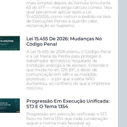
mais simples depois da Súmula Vinculante
63 do STF — mas exige cálculo correto. Veja
qual percentual aplicar após a Lei
15.402/2026, como instruir o pedido na Vara
de Execuções Penais e quando cabe
reclamação ao Supremo.
Lei 15.455 De 2026: Mudanças No
Código Penal
A Lei 15.455 de 2026 alterou o Código Penal
e a Lei Maria da Penha para proteger o
trabalhador doméstico resgatado de
condição análoga à de escravo. Entenda o
que muda no art. 129, §9º, o dever de
comunicação em 48h e as medidas
protetivas — e por que a pena NÃO
aumentou, ao contrário do que a imprensa
noticiou.
Progressão Em Execução Unificada:
STJ E O Tema 1354
Progressão em execução unificada: o STJ
fixou no Tema 1354 que cada condenação
segue a norma mais favorável ao