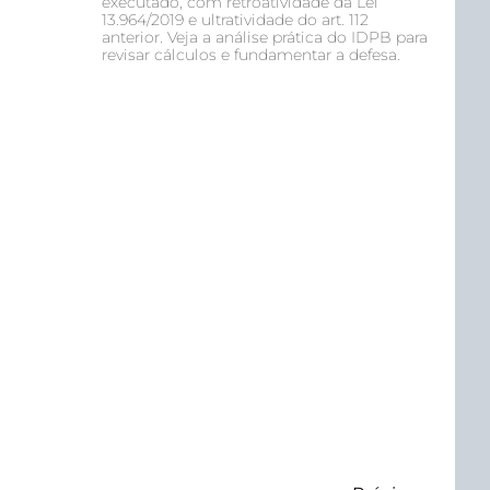
executado, com retroatividade da Lei
13.964/2019 e ultratividade do art. 112
anterior. Veja a análise prática do IDPB para
revisar cálculos e fundamentar a defesa.