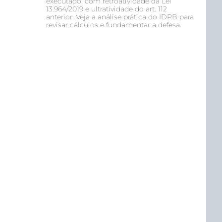
executado, com retroatividade da Lei
13.964/2019 e ultratividade do art. 112
anterior. Veja a análise prática do IDPB para
revisar cálculos e fundamentar a defesa.