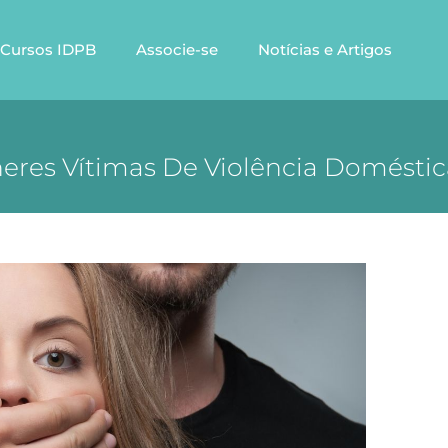
Cursos IDPB
Associe-se
Notícias e Artigos
lheres Vítimas De Violência Domésti