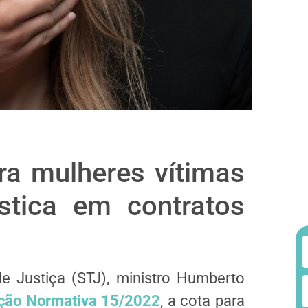
ara mulheres vítimas
stica em contratos
de Justiça (STJ), ministro Humberto
ução Normativa 15/2022
, a cota para