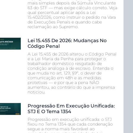
mais simples depois da Súmula Vinculante
63 do STF — mas exige cálculo correto. Veja
qual percentual aplicar após a Lei
15.402/2026, como instruir o pedido na Vara
de Execuções Penais e quando cabe
reclamação ao Supremo.
Lei 15.455 De 2026: Mudanças No
Código Penal
A Lei 15.455 de 2026 alterou o Código Penal
e a Lei Maria da Penha para proteger o
trabalhador doméstico resgatado de
condição análoga à de escravo. Entenda o
que muda no art. 129, §9º, o dever de
comunicação em 48h e as medidas
protetivas — e por que a pena NÃO
aumentou, ao contrário do que a imprensa
noticiou.
Progressão Em Execução Unificada:
STJ E O Tema 1354
Progressão em execução unificada: o STJ
fixou no Tema 1354 que cada condenação
segue a norma mais favorável ao