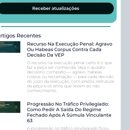
Receber atualizações
rtigos Recentes
Recurso Na Execução Penal: Agravo
Ou Habeas Corpus Contra Cada
Decisão Da VEP
O recurso na execução penal certo é o que
faz a peça ser conhecida. Veja o quadro
decisório completo — agravo, habeas
corpus ou reclamação — para cada decisão
do juízo da execução, com prazos, estrutura
da peça e os erros que levam ao não
conhecimento.
Progressão No Tráfico Privilegiado:
Como Pedir A Saída Do Regime
Fechado Após A Súmula Vinculante
63
A progressão no tráfico privilegiado ficou