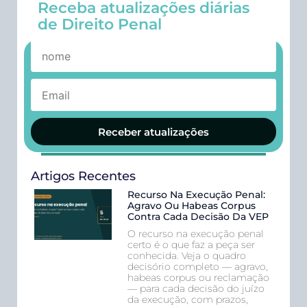
Receba atualizações diárias
de Direito Penal
Receber atualizações
Artigos Recentes
Recurso Na Execução Penal:
Agravo Ou Habeas Corpus
Contra Cada Decisão Da VEP
O recurso na execução penal
certo é o que faz a peça ser
conhecida. Veja o quadro
decisório completo — agravo,
habeas corpus ou reclamação
— para cada decisão do juízo
da execução, com prazos,