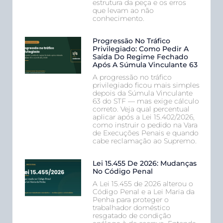
estrutura da peça e os erros
que levam ao não
conhecimento.
Progressão No Tráfico
Privilegiado: Como Pedir A
Saída Do Regime Fechado
Após A Súmula Vinculante 63
A progressão no tráfico
privilegiado ficou mais simples
depois da Súmula Vinculante
63 do STF — mas exige cálculo
correto. Veja qual percentual
aplicar após a Lei 15.402/2026,
como instruir o pedido na Vara
de Execuções Penais e quando
cabe reclamação ao Supremo.
Lei 15.455 De 2026: Mudanças
No Código Penal
A Lei 15.455 de 2026 alterou o
Código Penal e a Lei Maria da
Penha para proteger o
trabalhador doméstico
resgatado de condição