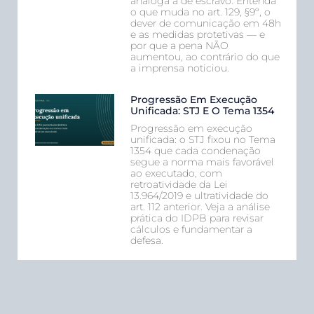
análoga à de escravo. Entenda
o que muda no art. 129, §9º, o
dever de comunicação em 48h
e as medidas protetivas — e
por que a pena NÃO
aumentou, ao contrário do que
a imprensa noticiou.
Progressão Em Execução
Unificada: STJ E O Tema 1354
Progressão em execução
unificada: o STJ fixou no Tema
1354 que cada condenação
segue a norma mais favorável
ao executado, com
retroatividade da Lei
13.964/2019 e ultratividade do
art. 112 anterior. Veja a análise
prática do IDPB para revisar
cálculos e fundamentar a
defesa.