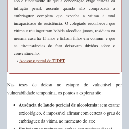
sob o fundamento de que a condenação exige certeza da
infração penal, ausente quando não comprovada a
embriaguez completa que exponha a vítima à total
incapacidade de resistência. O colegiado reconheceu que
vítima e réu ingeriram bebida alcoólica juntos, residiam na
mesma casa há 15 anos e tinham filhos em comum, e que
as circunstâncias do fato deixavam dúvidas sobre o
consentimento.
→
Acesse o portal do TJDFT
Nas teses de defesa no estupro de vulnerável por
vulnerabilidade temporária, os pontos a explorar são:
Ausência de laudo pericial de alcoolemia:
sem exame
toxicológico, é impossível afirmar com certeza o grau de
embriaguez da vítima no momento do ato;
Embriaguez recíproca:
ambos consumiram álcool