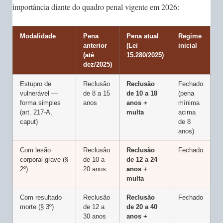
importância diante do quadro penal vigente em 2026:
Modalidade
Pena
Pena atual
Regime
anterior
(Lei
inicial
(até
15.280/2025)
dez/2025)
Estupro de
Reclusão
Reclusão
Fechado
vulnerável —
de 8 a 15
de 10 a 18
(pena
forma simples
anos
anos +
mínima
(art. 217-A,
multa
acima
caput)
de 8
anos)
Com lesão
Reclusão
Reclusão
Fechado
corporal grave (§
de 10 a
de 12 a 24
2º)
20 anos
anos +
multa
Com resultado
Reclusão
Reclusão
Fechado
morte (§ 3º)
de 12 a
de 20 a 40
30 anos
anos +