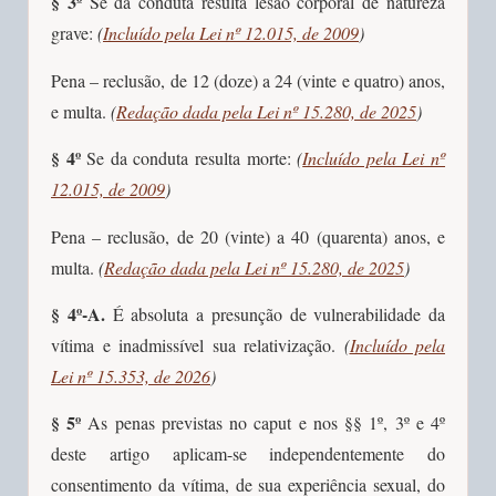
§ 3º
Se da conduta resulta lesão corporal de natureza
grave:
(
Incluído pela Lei nº 12.015, de 2009
)
Pena – reclusão, de 12 (doze) a 24 (vinte e quatro) anos,
e multa.
(
Redação dada pela Lei nº 15.280, de 2025
)
§ 4º
Se da conduta resulta morte:
(
Incluído pela Lei nº
12.015, de 2009
)
Pena – reclusão, de 20 (vinte) a 40 (quarenta) anos, e
multa.
(
Redação dada pela Lei nº 15.280, de 2025
)
§ 4º-A.
É absoluta a presunção de vulnerabilidade da
vítima e inadmissível sua relativização.
(
Incluído pela
Lei nº 15.353, de 2026
)
§ 5º
As penas previstas no caput e nos §§ 1º, 3º e 4º
deste artigo aplicam-se independentemente do
consentimento da vítima, de sua experiência sexual, do