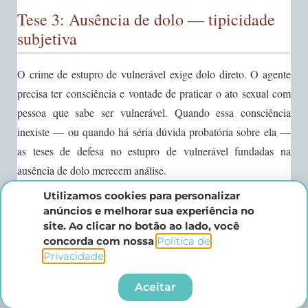
Tese 3: Ausência de dolo — tipicidade
subjetiva
O crime de estupro de vulnerável exige dolo direto. O agente
precisa ter consciência e vontade de praticar o ato sexual com
pessoa que sabe ser vulnerável. Quando essa consciência
inexiste — ou quando há séria dúvida probatória sobre ela —
as teses de defesa no estupro de vulnerável fundadas na
ausência de dolo merecem análise.
Utilizamos cookies para personalizar
Embora a presunção de vulnerabilidade (para vítimas menores
anúncios e melhorar sua experiência no
de 14 anos) seja agora legalmente absoluta no plano objetivo, o
site. Ao clicar no botão ao lado, você
elemento subjetivo — o dolo — continua sendo um requisito
concorda com nossa
Política de
Privacidade
.​
de tipicidade. A Lei 15.353/2026 tornou inadmissível
relativizar a condição da vítima, mas não criou um crime de
Aceitar
responsabilidade objetiva. O agente ainda precisa agir com