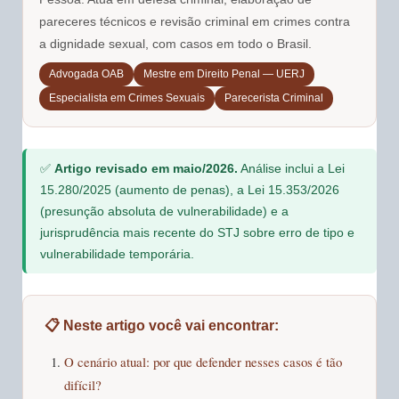
pareceres técnicos e revisão criminal em crimes contra
a dignidade sexual, com casos em todo o Brasil.
Advogada OAB
Mestre em Direito Penal — UERJ
Especialista em Crimes Sexuais
Parecerista Criminal
✅
Artigo revisado em maio/2026.
Análise inclui a Lei
15.280/2025 (aumento de penas), a Lei 15.353/2026
(presunção absoluta de vulnerabilidade) e a
jurisprudência mais recente do STJ sobre erro de tipo e
vulnerabilidade temporária.
📋 Neste artigo você vai encontrar:
O cenário atual: por que defender nesses casos é tão
difícil?