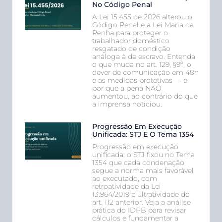
No Código Penal
A Lei 15.455 de 2026 alterou o
Código Penal e a Lei Maria da
Penha para proteger o
trabalhador doméstico
resgatado de condição
análoga à de escravo. Entenda
o que muda no art. 129, §9º, o
dever de comunicação em 48h
e as medidas protetivas — e
por que a pena NÃO
aumentou, ao contrário do que
a imprensa noticiou.
Progressão Em Execução
Unificada: STJ E O Tema 1354
Progressão em execução
unificada: o STJ fixou no Tema
1354 que cada condenação
segue a norma mais favorável
ao executado, com
retroatividade da Lei
13.964/2019 e ultratividade do
art. 112 anterior. Veja a análise
prática do IDPB para revisar
cálculos e fundamentar a