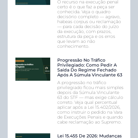
O recurso na execução penal
certo é o que faz a peça ser
conhecida. Veja o quadro
decisório completo — agravo,
habeas corpus ou reclamação
— para cada decisão do juízo
da execução, com prazos,
estrutura da peça e os erros
que levam ao não
conhecimento.
Progressão No Tráfico
Privilegiado: Como Pedir A
Saída Do Regime Fechado
Após A Súmula Vinculante 63
A progressão no tráfico
privilegiado ficou mais simples
depois da Súmula Vinculante
63 do STF — mas exige cálculo
correto. Veja qual percentual
aplicar após a Lei 15.402/2026,
como instruir o pedido na Vara
de Execuções Penais e quando
cabe reclamação ao Supremo.
Lei 15.455 De 2026: Mudanças